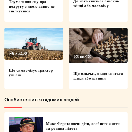
До чого сниться бінокль
Тлумачення сну про
жінці або чоловіку
подругу з якою давно не
спілкуєшся
6 хв.
0
3 хв.
0
Що символізує трактор
Що означає, якщо сняться
уві сні
шахи або шашки
Особисте життя відомих людей
Макс Ферстаппен: діти, особисте життя
та родина пілота