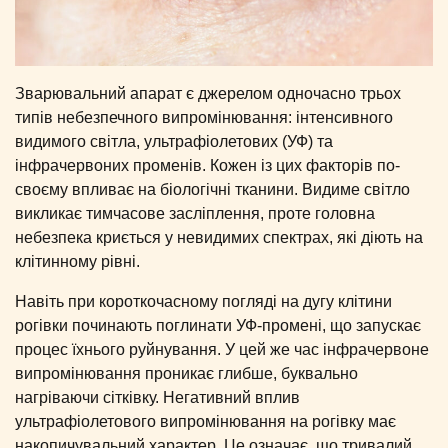
Зварювальний апарат є джерелом одночасно трьох
типів небезпечного випромінювання: інтенсивного
видимого світла, ультрафіолетових (УФ) та
інфрачервоних променів. Кожен із цих факторів по-
своєму впливає на біологічні тканини. Видиме світло
викликає тимчасове засліплення, проте головна
небезпека криється у невидимих спектрах, які діють на
клітинному рівні.
Навіть при короткочасному погляді на дугу клітини
рогівки починають поглинати УФ-промені, що запускає
процес їхнього руйнування. У цей же час інфрачервоне
випромінювання проникає глибше, буквально
нагріваючи сітківку. Негативний вплив
ультрафіолетового випромінювання на рогівку має
накопичувальний характер. Це означає, що тривалий