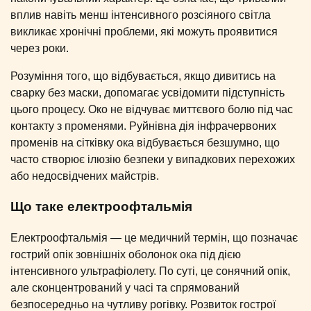
вплив навіть менш інтенсивного розсіяного світла
викликає хронічні проблеми, які можуть проявитися
через роки.
Розуміння того, що відбувається, якщо дивитись на
сварку без маски, допомагає усвідомити підступність
цього процесу. Око не відчуває миттєвого болю під час
контакту з променями. Руйнівна дія інфрачервоних
променів на сітківку ока відбувається безшумно, що
часто створює ілюзію безпеки у випадкових перехожих
або недосвідчених майстрів.
Що таке електроофтальмія
Електроофтальмія — це медичний термін, що позначає
гострий опік зовнішніх оболонок ока під дією
інтенсивного ультрафіолету. По суті, це сонячний опік,
але сконцентрований у часі та спрямований
безпосередньо на чутливу рогівку. Розвиток гострої