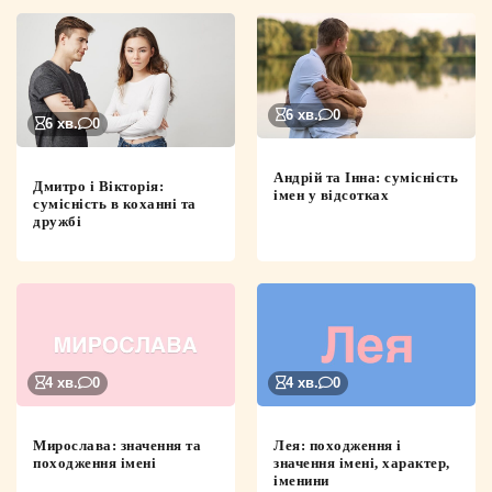
6 хв.
0
6 хв.
0
Андрій та Інна: сумісність
Дмитро і Вікторія:
імен у відсотках
сумісність в коханні та
дружбі
4 хв.
0
4 хв.
0
Мирослава: значення та
Лея: походження і
походження імені
значення імені, характер,
іменини