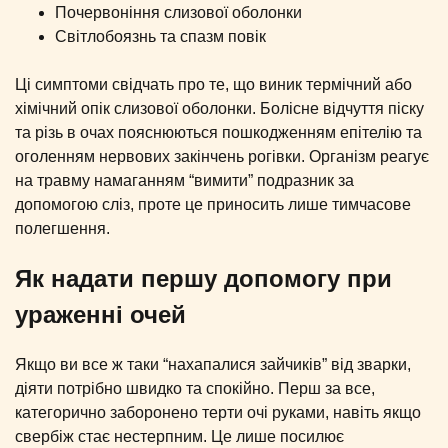
Почервоніння слизової оболонки
Світлобоязнь та спазм повік
Ці симптоми свідчать про те, що виник термічний або
хімічний опік слизової оболонки. Болісне відчуття піску
та різь в очах пояснюються пошкодженням епітелію та
оголенням нервових закінчень рогівки. Організм реагує
на травму намаганням “вимити” подразник за
допомогою сліз, проте це приносить лише тимчасове
полегшення.
Як надати першу допомогу при
ураженні очей
Якщо ви все ж таки “нахапалися зайчиків” від зварки,
діяти потрібно швидко та спокійно. Перш за все,
категорично заборонено терти очі руками, навіть якщо
свербіж стає нестерпним. Це лише посилює