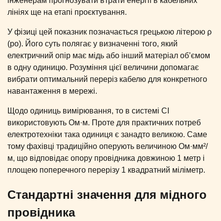
інженерам прогнозувати втрати енергії в кабельних
лініях ще на етапі проєктування.
У фізиці цей показник позначається грецькою літерою ρ
(ро). Його суть полягає у визначенні того, який
електричний опір має мідь або інший матеріал об’ємом
в одну одиницю. Розуміння цієї величини допомагає
вибрати оптимальний переріз кабелю для конкретного
навантаження в мережі.
Щодо одиниць вимірювання, то в системі СІ
використовують Ом·м. Проте для практичних потреб
електротехніки така одиниця є занадто великою. Саме
тому фахівці традиційно оперують величиною Ом·мм²/
м, що відповідає опору провідника довжиною 1 метр і
площею поперечного перерізу 1 квадратний міліметр.
Стандартні значення для мідного
провідника