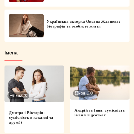
Українська акторка Оксана Жданова:
біографія та особисте життя
Імена
6 хв.
0
6 хв.
0
Андрій та Інна: сумісність
Дмитро і Вікторія:
імен у відсотках
сумісність в коханні та
дружбі