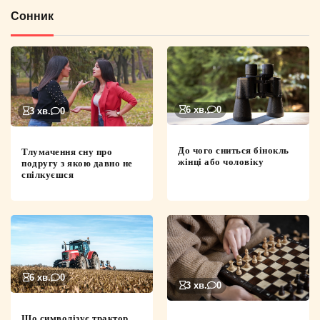
Сонник
6 хв.
0
3 хв.
0
До чого сниться бінокль
Тлумачення сну про
жінці або чоловіку
подругу з якою давно не
спілкуєшся
6 хв.
0
3 хв.
0
Що символізує трактор