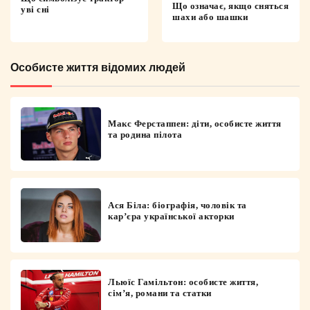
Що означає, якщо сняться
уві сні
шахи або шашки
Особисте життя відомих людей
Макс Ферстаппен: діти, особисте життя
та родина пілота
Ася Біла: біографія, чоловік та
кар’єра української акторки
Льюїс Гамільтон: особисте життя,
сім’я, романи та статки