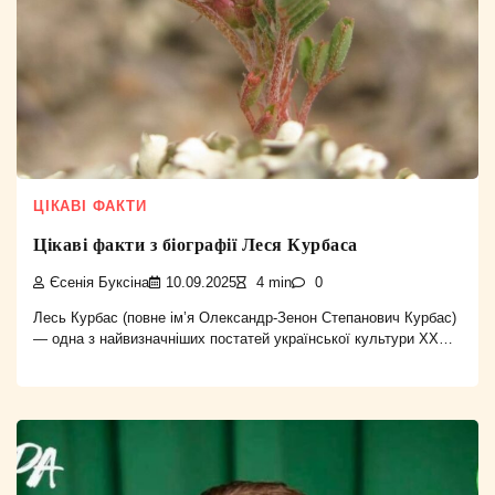
ЦІКАВІ ФАКТИ
Цікаві факти з біографії Леся Курбаса
Єсенія Буксіна
10.09.2025
4 min
0
Лесь Курбас (повне ім’я Олександр-Зенон Степанович Курбас)
— одна з найвизначніших постатей української культури XX…