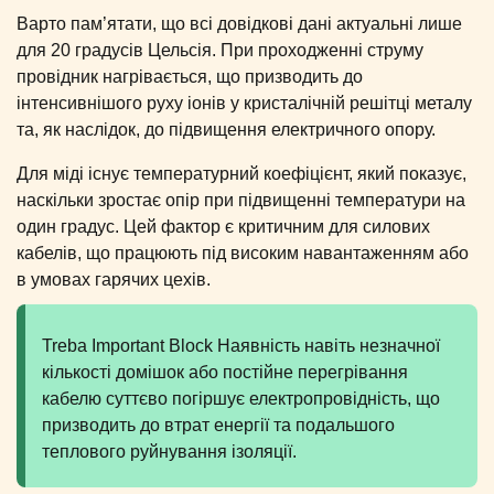
Варто пам’ятати, що всі довідкові дані актуальні лише
для 20 градусів Цельсія. При проходженні струму
провідник нагрівається, що призводить до
інтенсивнішого руху іонів у кристалічній решітці металу
та, як наслідок, до підвищення електричного опору.
Для міді існує температурний коефіцієнт, який показує,
наскільки зростає опір при підвищенні температури на
один градус. Цей фактор є критичним для силових
кабелів, що працюють під високим навантаженням або
в умовах гарячих цехів.
Treba Important Block Наявність навіть незначної
кількості домішок або постійне перегрівання
кабелю суттєво погіршує електропровідність, що
призводить до втрат енергії та подальшого
теплового руйнування ізоляції.