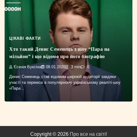
ЦІКАВІ ФАКТИ
Хто такий Денис Семенець з шоу “Пара на
мільйон” і що відомо про його біографію
Єсенія Буксіна
08.01.2026
3 min
0
Денис Семенець став відомим широкій аудиторії завдяки
участі та перемозі в популярному українському реаліті-шоу
«Пара…
Copyright © 2026
Про все на світі!