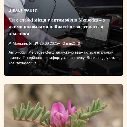
ЦІКАВІ ФАКТИ
Чи є слабкі місця у автомобілів Mersedes – з
якими поломками найчастіше звертаються
власники
Мельник Яна
29.09.2025
2 min
0
Автомобілі Mercedes-Benz заслужено вважаються еталоном
німецької надійності, комфорту та престижу. Вони поєднують
нові технології з…