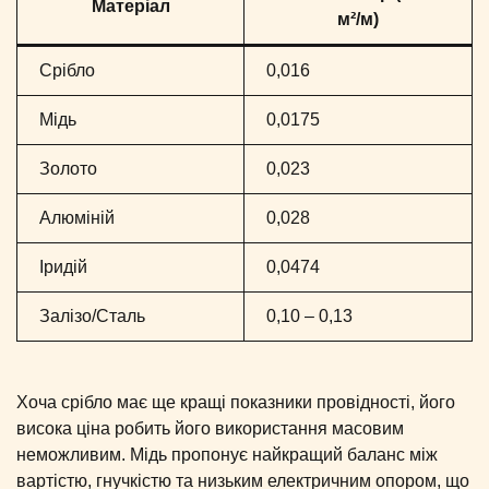
Матеріал
м²/м)
Срібло
0,016
Мідь
0,0175
Золото
0,023
Алюміній
0,028
Іридій
0,0474
Залізо/Сталь
0,10 – 0,13
Хоча срібло має ще кращі показники провідності, його
висока ціна робить його використання масовим
неможливим. Мідь пропонує найкращий баланс між
вартістю, гнучкістю та низьким електричним опором, що