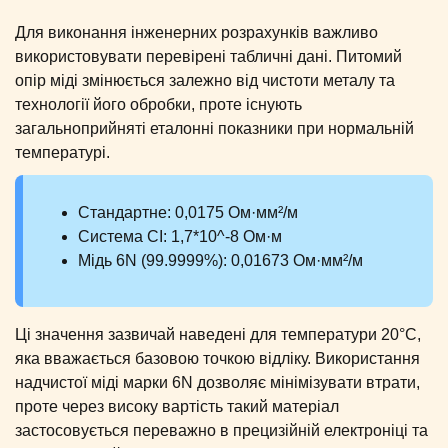
Для виконання інженерних розрахунків важливо
використовувати перевірені табличні дані. Питомий
опір міді змінюється залежно від чистоти металу та
технології його обробки, проте існують
загальноприйняті еталонні показники при нормальній
температурі.
Стандартне: 0,0175 Ом·мм²/м
Система СІ: 1,7*10^-8 Ом·м
Мідь 6N (99.9999%): 0,01673 Ом·мм²/м
Ці значення зазвичай наведені для температури 20°C,
яка вважається базовою точкою відліку. Використання
надчистої міді марки 6N дозволяє мінімізувати втрати,
проте через високу вартість такий матеріал
застосовується переважно в прецизійній електроніці та