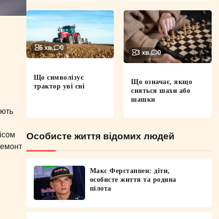
6 хв.
0
3 хв.
0
Що символізує
Що означає, якщо
трактор уві сні
сняться шахи або
шашки
ують
ісом
Особисте життя відомих людей
ремонт
Макс Ферстаппен: діти,
особисте життя та родина
пілота