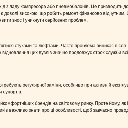
хід з ладу компресора або пневмобалонів. Це призводить д
 є доволі високою, що робить ремонт фінансово відчутним.
явити знос і уникнути серйозних проблем.
ятися стуками та люфтами. Часто проблема виникає після
 відновлення цих вузлів значно продовжує строк служби всі
требують регулярної заміни, особливо при активній експлуа
 супортів.
комфортніших брендів на світовому ринку. Проте йому, як і
ників важливо знати про ці особливості, щоб завчасно прово