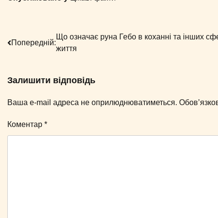
Навігація
Що означає руна Гебо в коханні та інших сф
Попередній:
життя
записів
Залишити відповідь
Ваша e-mail адреса не оприлюднюватиметься.
Обов’язко
Коментар
*