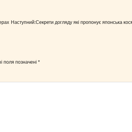
ерах
Наступний:
Секрети догляду які пропонує японська кос
ві поля позначені
*