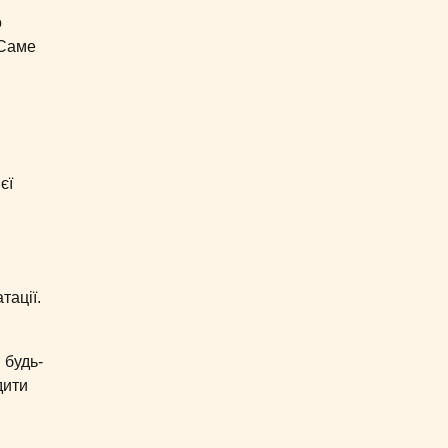
о
 Саме
єї
тації.
 будь-
дити