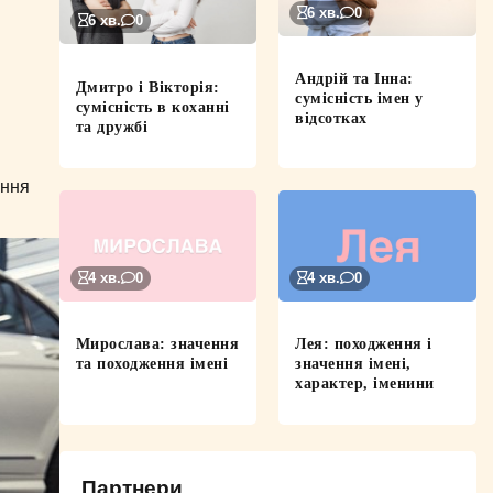
6 хв.
0
6 хв.
0
Андрій та Інна:
Дмитро і Вікторія:
сумісність імен у
сумісність в коханні
відсотках
та дружбі
ення
4 хв.
0
4 хв.
0
Мирослава: значення
Лея: походження і
та походження імені
значення імені,
характер, іменини
Партнери