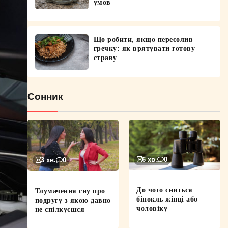
умов
Що робити, якщо пересолив
гречку: як врятувати готову
страву
Сонник
6 хв.
0
3 хв.
0
До чого сниться
Тлумачення сну про
бінокль жінці або
подругу з якою давно
чоловіку
не спілкуєшся