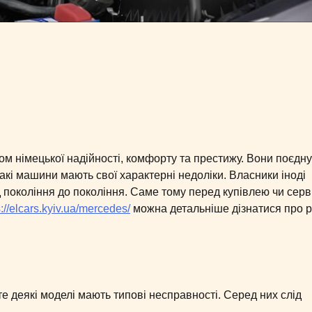
м німецької надійності, комфорту та престижу. Вони поєдн
такі машини мають свої характерні недоліки. Власники іноді
 покоління до покоління. Саме тому перед купівлею чи серв
s://elcars.kyiv.ua/mercedes/
можна детальніше дізнатися про 
е деякі моделі мають типові несправності. Серед них слід