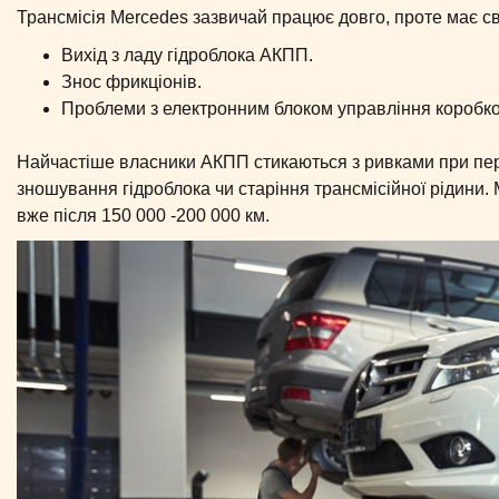
Трансмісія Mercedes зазвичай працює довго, проте має св
Вихід з ладу гідроблока АКПП.
Знос фрикціонів.
Проблеми з електронним блоком управління коробк
Найчастіше власники АКПП стикаються з ривками при пер
зношування гідроблока чи старіння трансмісійної рідини.
вже після 150 000 -200 000 км.