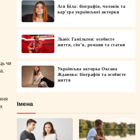
Ася Біла: біографія, чоловік та
кар’єра української акторки
Льюїс Гамільтон: особисте
життя, сім’я, романи та статки
ць чи
Українська акторка Оксана
а.
Жданова: біографія та особисте
життя
Їхня
Імена
их