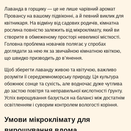
Лаванда в горщику — це не лише чарівний аромат
Провансу на вашому підвіконні, а й певний виклик для
квітникаря. На відміну від садових родичів, кімнатна
рослина повністю залежить від мікроклімату, який ви
створите в обмеженому просторі невеликої місткості.
Головна проблема новачків полягає у спробах
доглядати за нею як за звичайною кімнатною квіткою,
що швидко призводить до в’янення.
Щоб зберегти лаванду живою та квітучою, важливо
розуміти її середземноморську природу. Ця культура
обожнює сонце та сухість, але водночас дуже чутлива
до застою повітря та неправильної кислотності ґрунту.
Успіх вирощування базується на балансі між достатнім
освітленням і суворим контролем вологості коріння.
Умови мікроклімату для
вирощування вдома