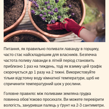
Питання, як правильно поливати лаванду в горщику,
часто стає найскладнішим для власників. Безпечна
частота поливу лаванди в літній період становить
приблизно 1 раз на тиждень, тоді як взимку цей графік
скорочується до 1 разу на 2 тижні. Використовуйте
тільки відстояну воду кімнатної температури, щоб не
спричинити температурний шок у рослини.
Головне правило: між поливами земляна грудка
повинна обов’язково просихати. Ви можете перевірити
вологість, зануривши палець у ґрунт на 2-3 сантиметри.