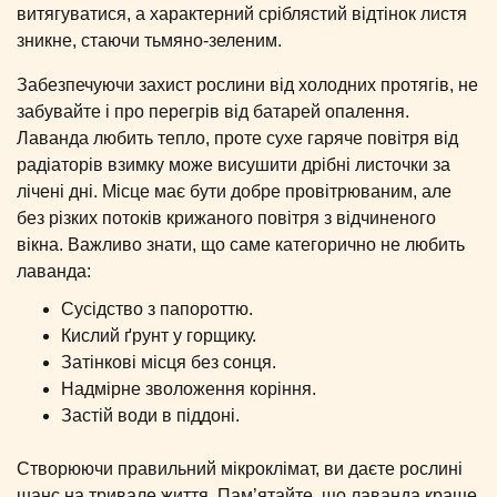
витягуватися, а характерний сріблястий відтінок листя
зникне, стаючи тьмяно-зеленим.
Забезпечуючи захист рослини від холодних протягів, не
забувайте і про перегрів від батарей опалення.
Лаванда любить тепло, проте сухе гаряче повітря від
радіаторів взимку може висушити дрібні листочки за
лічені дні. Місце має бути добре провітрюваним, але
без різких потоків крижаного повітря з відчиненого
вікна. Важливо знати, що саме категорично не любить
лаванда:
Сусідство з папороттю.
Кислий ґрунт у горщику.
Затінкові місця без сонця.
Надмірне зволоження коріння.
Застій води в піддоні.
Створюючи правильний мікроклімат, ви даєте рослині
шанс на тривале життя. Пам’ятайте, що лаванда краще