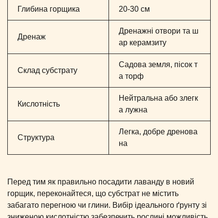
Глибина горщика
20-30 см
Дренажні отвори та ш
Дренаж
ар керамзиту
Садова земля, пісок т
Склад субстрату
а торф
Нейтральна або злегк
Кислотність
а лужна
Легка, добре дренова
Структура
на
Перед тим як правильно посадити лаванду в новий
горщик, переконайтеся, що субстрат не містить
забагато перегною чи глини. Вибір ідеального ґрунту зі
зниженою кислотністю забезпечить рослині можливість