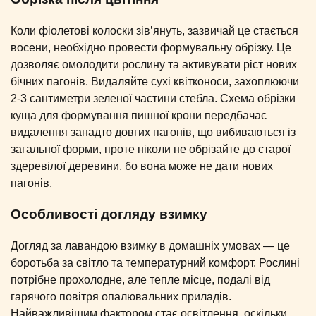
Коли фіолетові колоски зів’януть, зазвичай це стається
восени, необхідно провести формувальну обрізку. Це
дозволяє омолодити рослину та активувати ріст нових
бічних пагонів. Видаляйте сухі квітконоси, захоплюючи
2-3 сантиметри зеленої частини стебла. Схема обрізки
куща для формування пишної крони передбачає
видалення занадто довгих пагонів, що вибиваються із
загальної форми, проте ніколи не обрізайте до старої
здеревілої деревини, бо вона може не дати нових
пагонів.
Особливості догляду взимку
Догляд за лавандою взимку в домашніх умовах — це
боротьба за світло та температурний комфорт. Рослині
потрібне прохолодне, але тепле місце, подалі від
гарячого повітря опалювальних приладів.
Найважливішим фактором стає освітлення, оскільки