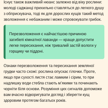
Існує також важливий нюанс залежно від віку рослини:
молоді саджанці прихильно ставляться до легкого душу
з обприскувача, тоді як для дорослих кущів такий метод
зволоження є небажаним і може спровокувати грибок.
Перезволоження є найчастішою причиною
загибелі кімнатної лаванди — краще допустити
легке пересихання, ніж тривалий застій вологи у
горщику чи піддоні.
Ознаки перезволоження та пересихання земляної
грудки часто схожі: рослина опускає гілочки. Проте,
якщо при сухості листя стає ламким і сірим, то при
надлишку води стебла стають м’якими та починають
чорніти біля основи. Розуміння цих сигналів допоможе
вам вчасно відкоригувати догляд і зберегти кущ
здоровим протягом багатьох років.