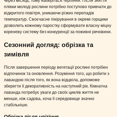
через місяць, тому наберіться терпіння. Після зняття
плівки молоді рослини потрібно поступово привчати до
відкритого повітря, уникаючи різких перепадів
температур. Своєчасне пікірування в окремі горщики
дозволить кожному паростку сформувати власну міцну
кореневу систему без конкуренції за поживні речовини.
Сезонний догляд: обрізка та
зимівля
Після завершення періоду вегетації рослині потрібен
відпочинок та оновлення. Розуміння того, що робити з
лавандою після того, як вона відцвіла, допоможе
зберегти її декоративність на наступний рік. Кімнатна
лаванда потребує уваги до своїх циклів життя не
менше, ніж садова, хоча її середовище значно
стабільніше.
Обрізка після цвітіння