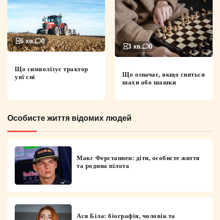
6 хв.
0
3 хв.
0
Що символізує трактор
Що означає, якщо сняться
уві сні
шахи або шашки
Особисте життя відомих людей
Макс Ферстаппен: діти, особисте життя
та родина пілота
Ася Біла: біографія, чоловік та