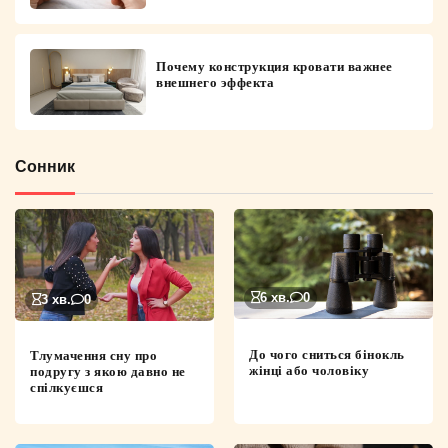
Почему конструкция кровати важнее
внешнего эффекта
Сонник
6 хв.
0
3 хв.
0
До чого сниться бінокль
Тлумачення сну про
жінці або чоловіку
подругу з якою давно не
спілкуєшся