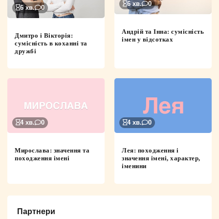
6 хв.
0
6 хв.
0
Андрій та Інна: сумісність
Дмитро і Вікторія:
імен у відсотках
сумісність в коханні та
дружбі
4 хв.
0
4 хв.
0
Мирослава: значення та
Лея: походження і
походження імені
значення імені, характер,
іменини
Партнери