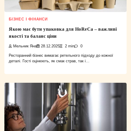
БІЗНЕС І ФІНАНСИ
Якою має бути упаковка для HoReCa – важливі
якості та баланс ціни
Мельник Яна
28.12.2025
2 min
0
Ресторанний бізнес вимагає ретельного підходу до кожної
деталі. Гості оцінюють, як смак страв, так і…