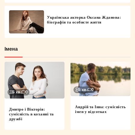
Українська акторка Оксана Жданова:
біографія та особисте життя
Імена
6 хв.
0
6 хв.
0
Андрій та Інна: сумісність
Дмитро і Вікторія:
імен у відсотках
сумісність в коханні та
дружбі