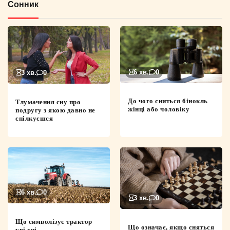
Сонник
6 хв.
0
3 хв.
0
До чого сниться бінокль
Тлумачення сну про
жінці або чоловіку
подругу з якою давно не
спілкуєшся
6 хв.
0
3 хв.
0
Що символізує трактор
Що означає, якщо сняться
уві сні