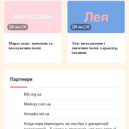
4 хв.
0
4 хв.
0
Мирослава: значення та
Лея: походження і
походження імені
значення імені, характер,
іменини
Партнери
Bfb.org.ua
Merkury.com.ua
Armadio.net.ua
Когда пора переходить на ноутбук с дискретной