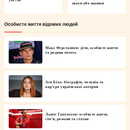
шахи або шашки
Особисте життя відомих людей
Макс Ферстаппен: діти, особисте життя
та родина пілота
Ася Біла: біографія, чоловік та
кар’єра української акторки
Льюїс Гамільтон: особисте життя,
сім’я, романи та статки