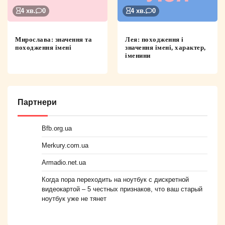
4 хв.
0
4 хв.
0
Мирослава: значення та
Лея: походження і
походження імені
значення імені, характер,
іменини
Партнери
Bfb.org.ua
Merkury.com.ua
Armadio.net.ua
Когда пора переходить на ноутбук с дискретной
видеокартой – 5 честных признаков, что ваш старый
ноутбук уже не тянет