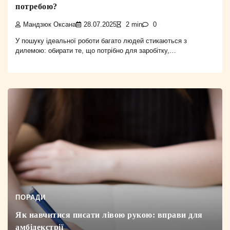
потребою?
Мандзюк Оксана
28.07.2025
2 min
0
У пошуку ідеальної роботи багато людей стикаються з
дилемою: обирати те, що потрібно для заробітку,…
ПОРАДИ
Як навчитися писати лівою рукою: вправи для
амбідекстрії