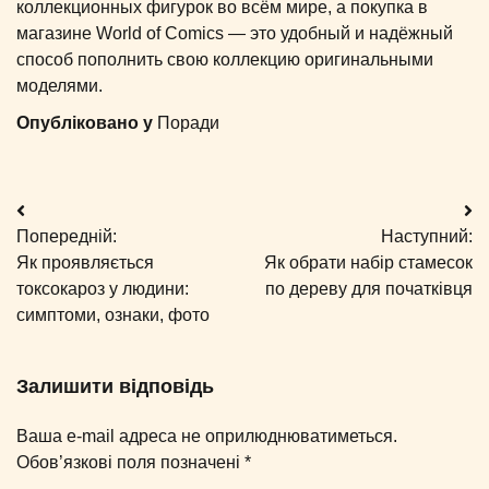
коллекционных фигурок во всём мире, а покупка в
магазине World of Comics — это удобный и надёжный
способ пополнить свою коллекцию оригинальными
моделями.
Опубліковано у
Поради
Навігація
Попередній:
Наступний:
записів
Як проявляється
Як обрати набір стамесок
токсокароз у людини:
по дереву для початківця
симптоми, ознаки, фото
Залишити відповідь
Ваша e-mail адреса не оприлюднюватиметься.
Обов’язкові поля позначені
*