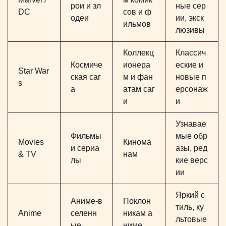
рои и зл
ные сер
DC
сов и ф
одеи
ии, экск
ильмов
люзивы
Коллекц
Классич
Космиче
ионера
еские и
Star War
ская саг
м и фан
новые п
s
а
атам саг
ерсонаж
и
и
Узнавае
Фильмы
мые обр
Movies
Кинома
и сериа
азы, ред
& TV
нам
лы
кие верс
ии
Яркий с
Аниме-в
Поклон
тиль, ку
Anime
селенн
никам а
льтовые
ые
ниме