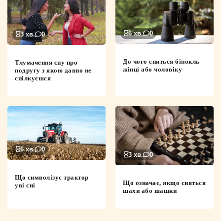
6 хв.
0
3 хв.
0
До чого сниться бінокль
Тлумачення сну про
жінці або чоловіку
подругу з якою давно не
спілкуєшся
6 хв.
0
3 хв.
0
Що символізує трактор
Що означає, якщо сняться
уві сні
шахи або шашки