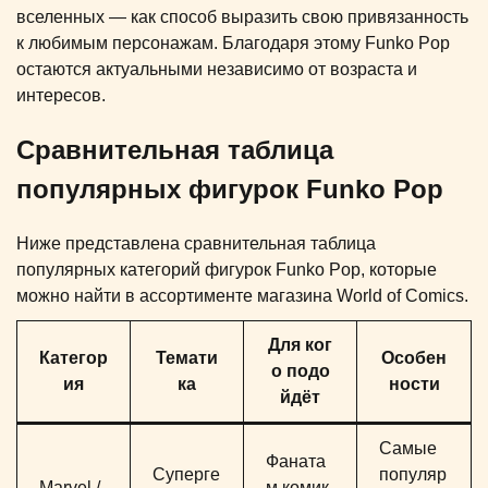
вселенных — как способ выразить свою привязанность
к любимым персонажам. Благодаря этому Funko Pop
остаются актуальными независимо от возраста и
интересов.
Сравнительная таблица
популярных фигурок Funko Pop
Ниже представлена сравнительная таблица
популярных категорий фигурок Funko Pop, которые
можно найти в ассортименте магазина World of Comics.
Для ког
Категор
Темати
Особен
о подо
ия
ка
ности
йдёт
Самые
Фаната
Суперге
популяр
Marvel /
м комик