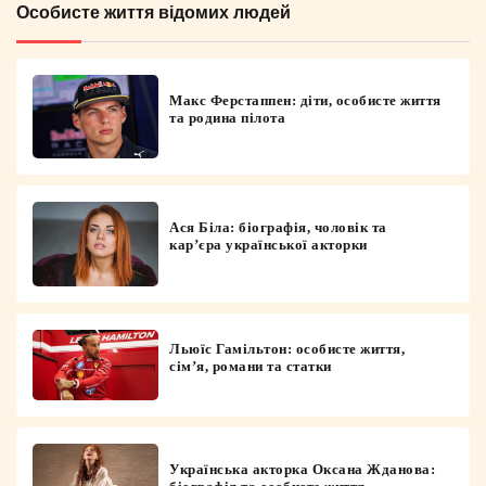
Особисте життя відомих людей
Макс Ферстаппен: діти, особисте життя
та родина пілота
Ася Біла: біографія, чоловік та
кар’єра української акторки
Льюїс Гамільтон: особисте життя,
сім’я, романи та статки
Українська акторка Оксана Жданова: