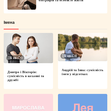
біографія та особисте життя
Імена
6 хв.
0
6 хв.
0
Андрій та Інна: сумісність
Дмитро і Вікторія:
імен у відсотках
сумісність в коханні та
дружбі