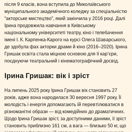
після 9 класів, вона вступила до Миколаївського
муніципального академічного коледжу за спеціальністю
“акторське мистецтво”, який закінчила у 2016 році. Далі
Ірина продовжила навчання в Київському
національному університеті театру, кіно і телебачення
імені І. К. Карпенка-Карого на курсі Олега Шаварського,
де здобула фах акторки драми й кіно (2016–2020). Ірина
Гришак освіта стала міцною основою для її кар’єри,
поєднуючи театральний і кінематографічний досвід.
Ірина Гришак: вік і зріст
На липень 2025 року Ірина Гришак вік становить 27
років, адже вона народилася 30 вересня 1997 року. Її
молодість і енергія допомагають їй перевтілюватися в
різноманітні образи — від комедійних до драматичних.
Щодо Ірина Гришак зріст, за доступними даними, її зріст
становить приблизно 161 см, а вага — близько 50 кг, що