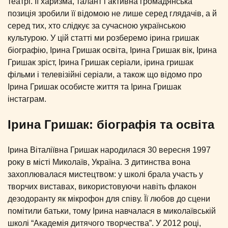
театрі. Її харизма, талант і активна громадянська
позиція зробили її відомою не лише серед глядачів, а й
серед тих, хто слідкує за сучасною українською
культурою. У цій статті ми розберемо ірина гришак
біографію, Ірина Гришак освіта, Ірина Гришак вік, Ірина
Гришак зріст, Ірина Гришак серіали, ірина гришак
фільми і телевізійні серіали, а також що відомо про
Ірина Гришак особисте життя та Ірина Гришак
інстаграм.
Ірина Гришак: біографія та освіта
Ірина Віталіївна Гришак народилася 30 вересня 1997
року в місті Миколаїв, Україна. З дитинства вона
захоплювалася мистецтвом: у школі брала участь у
творчих виставах, використовуючи навіть флакон
дезодоранту як мікрофон для співу. Її любов до сцени
помітили батьки, тому Ірина навчалася в миколаївській
школі “Академія дитячого творчества”. У 2012 році,