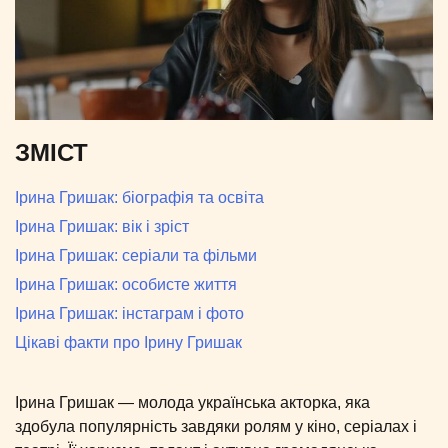
ЗМІСТ
Ірина Гришак: біографія та освіта
Ірина Гришак: вік і зріст
Ірина Гришак: серіали та фільми
Ірина Гришак: особисте життя
Ірина Гришак: інстаграм і фото
Цікаві факти про Ірину Гришак
Ірина Гришак — молода українська акторка, яка
здобула популярність завдяки ролям у кіно, серіалах і