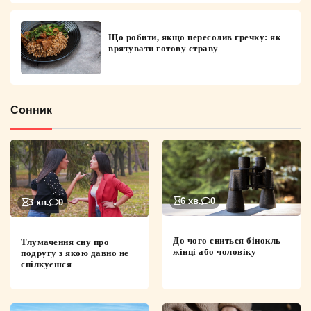
Що робити, якщо пересолив гречку: як
врятувати готову страву
Сонник
6 хв.
0
3 хв.
0
До чого сниться бінокль
Тлумачення сну про
жінці або чоловіку
подругу з якою давно не
спілкуєшся