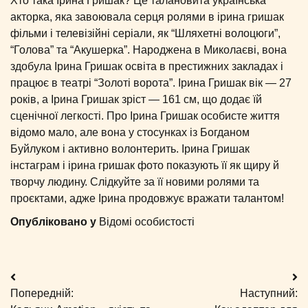
Хто така Ірина Гришак? Це талановита українська
акторка, яка завоювала серця ролями в ірина гришак
фільми і телевізійні серіали, як “Шляхетні волоцюги”,
“Голова” та “Акушерка”. Народжена в Миколаєві, вона
здобула Ірина Гришак освіта в престижних закладах і
працює в театрі “Золоті ворота”. Ірина Гришак вік — 27
років, а Ірина Гришак зріст — 161 см, що додає їй
сценічної легкості. Про Ірина Гришак особисте життя
відомо мало, але вона у стосунках із Богданом
Буйлуком і активно волонтерить. Ірина Гришак
інстаграм і ірина гришак фото показують її як щиру й
творчу людину. Слідкуйте за її новими ролями та
проєктами, адже Ірина продовжує вражати талантом!
Опубліковано у
Відомі особистості
Навігація
Попередній:
Наступний:
записів