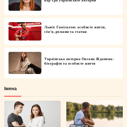
кар’єра української акторки
Льюїс Гамільтон: особисте життя,
сім’я, романи та статки
Українська акторка Оксана Жданова:
біографія та особисте життя
Імена