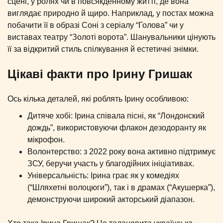
сцені, у ролях чи в повсякденному житті, де вона
виглядає природно й щиро. Наприклад, у постах можна
побачити її в образі Соні з серіалу “Голова” чи у
виставах театру “Золоті ворота”. Шанувальники цінують
її за відкритий стиль спілкування й естетичні знімки.
Цікаві факти про Ірину Гришак
Ось кілька деталей, які роблять Ірину особливою:
Дитяче хобі: Ірина співала пісні, як “Лондонский
дождь”, використовуючи флакон дезодоранту як
мікрофон.
Волонтерство: з 2022 року вона активно підтримує
ЗСУ, беручи участь у благодійних ініціативах.
Універсальність: Ірина грає як у комедіях
(“Шляхетні волоцюги”), так і в драмах (“Акушерка”),
демонструючи широкий акторський діапазон.