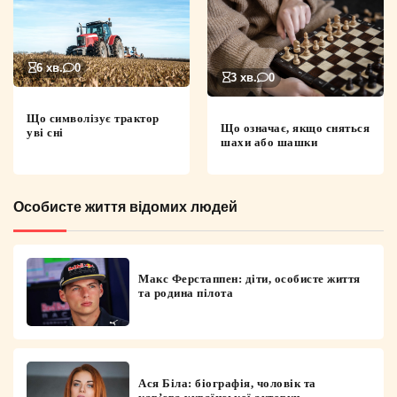
6 хв.
0
3 хв.
0
Що символізує трактор
Що означає, якщо сняться
уві сні
шахи або шашки
Особисте життя відомих людей
Макс Ферстаппен: діти, особисте життя
та родина пілота
Ася Біла: біографія, чоловік та