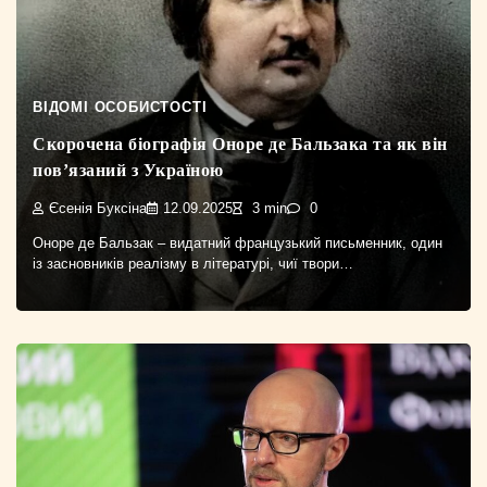
ВІДОМІ ОСОБИСТОСТІ
Скорочена біографія Оноре де Бальзака та як він
пов’язаний з Україною
Єсенія Буксіна
12.09.2025
3 min
0
Оноре де Бальзак – видатний французький письменник, один
із засновників реалізму в літературі, чиї твори…