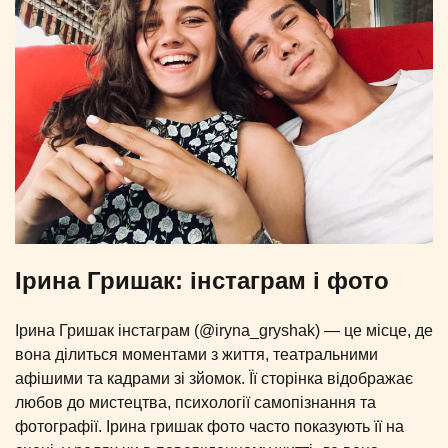
Ірина Гришак: інстаграм і фото
Ірина Гришак інстаграм (@iryna_gryshak) — це місце, де
вона ділиться моментами з життя, театральними
афішими та кадрами зі зйомок. Її сторінка відображає
любов до мистецтва, психології самопізнання та
фотографії. Ірина гришак фото часто показують її на