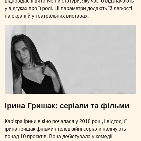
відповідає її витонченій статури, яку часто відзначають
у відгуках про її ролі. Ці параметри додають їй легкості
на екрані й у театральних виставах.
Ірина Гришак: серіали та фільми
Кар’єра Ірини в кіно почалася у 2018 році, і відтоді її
ірина гришак фільми і телевізійні серіали налічують
понад 10 проєктів. Вона дебютувала у комедії