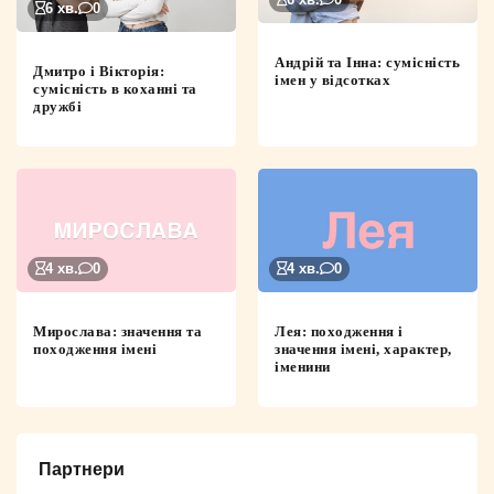
6 хв.
0
6 хв.
0
Андрій та Інна: сумісність
Дмитро і Вікторія:
імен у відсотках
сумісність в коханні та
дружбі
4 хв.
0
4 хв.
0
Мирослава: значення та
Лея: походження і
походження імені
значення імені, характер,
іменини
Партнери