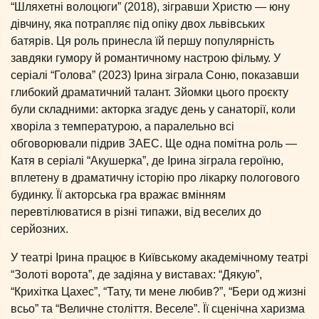
“Шляхетні волоцюги” (2018), зігравши Христю — юну
дівчину, яка потрапляє під опіку двох львівських
батярів. Ця роль принесла їй першу популярність
завдяки гумору й романтичному настрою фільму. У
серіалі “Голова” (2023) Ірина зіграла Соню, показавши
глибокий драматичний талант. Зйомки цього проєкту
були складними: акторка згадує день у санаторії, коли
хворіла з температурою, а паралельно всі
обговорювали підрив ЗАЕС. Ще одна помітна роль —
Катя в серіалі “Акушерка”, де Ірина зіграла героїню,
вплетену в драматичну історію про лікарку пологового
будинку. Її акторська гра вражає вмінням
перевтілюватися в різні типажи, від веселих до
серйозних.
У театрі Ірина працює в Київському академічному театрі
“Золоті ворота”, де задіяна у виставах: “Дякую”,
“Крихітка Цахес”, “Тату, ти мене любив?”, “Бери од жизні
всьо” та “Величне століття. Веселе”. Її сценічна харизма