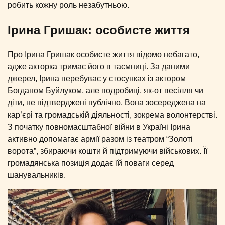
робить кожну роль незабутньою.
Ірина Гришак: особисте життя
Про Ірина Гришак особисте життя відомо небагато,
адже акторка тримає його в таємниці. За даними
джерел, Ірина перебуває у стосунках із актором
Богданом Буйлуком, але подробиці, як-от весілля чи
діти, не підтверджені публічно. Вона зосереджена на
кар’єрі та громадській діяльності, зокрема волонтерстві.
З початку повномасштабної війни в Україні Ірина
активно допомагає армії разом із театром “Золоті
ворота”, збираючи кошти й підтримуючи військових. Її
громадянська позиція додає їй поваги серед
шанувальників.