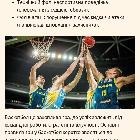
Технічний фол: неспортивна поведінка
(сперечання з суддею, образи).
Фол в атаці: порушення під час кидка чи атаки
(наприклад, штовхання захисника).
Баскетбол це захоплива гра, де успіх залежить від
командної роботи, стратегії та влучності. Основні
правила гри у баскетбол коротко зводяться до
закидання м’яча в кошик суперника, дотримання