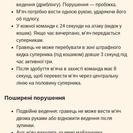
ведення (дриблінгу). Порушення — пробіжка.
М’яч потрібно вести однією рукою, ударяючи його
об підлогу.
У кожної команди є 24 секунди на атаку (кидок у
кошик). Якщо час вичерпано, м’яч передається
суперникам.
Гравець не може перебувати в зоні штрафного
кидка суперника (під кошиком) довше 3 секунд під
час активної гри.
Після здобуття м’яча в захисті команда має 8
секунд, щоб перевести м’яч через центральну
лінію на половину суперника.
Поширені порушення
Подвійне ведення: гравець не може вести м’яч
двома руками або відновити ведення після
зупинки.
Аут: м’яч виходить за межі майданчика.