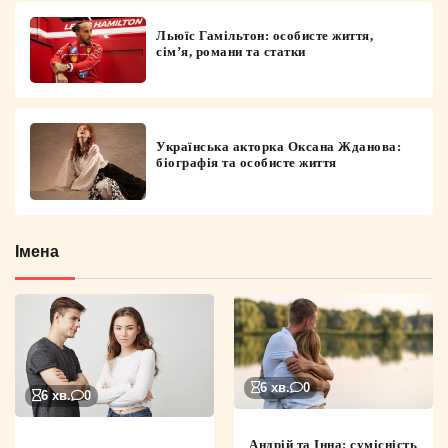
Льюїс Гамільтон: особисте життя,
сім’я, романи та статки
Українська акторка Оксана Жданова:
біографія та особисте життя
Імена
6 хв.
0
6 хв.
0
Андрій та Інна: сумісність