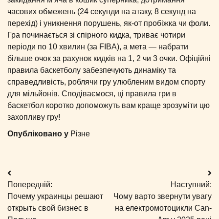
часових обмежень (24 секунди на атаку, 8 секунд на
перехід) і уникнення порушень, як-от пробіжка чи фоли.
Гра починається зі спірного кидка, триває чотири
періоди по 10 хвилин (за FIBA), а мета — набрати
більше очок за рахунок кидків на 1, 2 чи 3 очки. Офіційні
правила баскетболу забезпечують динаміку та
справедливість, роблячи гру улюбленим видом спорту
для мільйонів. Сподіваємося, ці правила гри в
баскетбол коротко допоможуть вам краще зрозуміти цю
захопливу гру!
Опубліковано у
Різне
Навігація
Попередній:
Наступний:
записів
Почему украинцы решают
Чому варто звернути увагу
открыть свой бизнес в
на електромотоцикли Can-