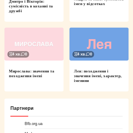
Дмитро і Вікторія:
імен у відсотках
сумісність в коханні та
дружбі
4 хв.
0
4 хв.
0
Мирослава: значення та
Лея: походження і
походження імені
значення імені, характер,
іменини
Партнери
Bfb.org.ua