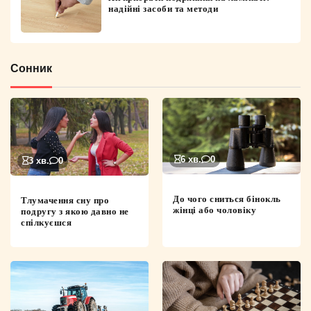
надійні засоби та методи
Сонник
6 хв.
0
3 хв.
0
До чого сниться бінокль
Тлумачення сну про
жінці або чоловіку
подругу з якою давно не
спілкуєшся