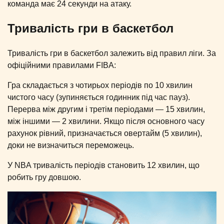
команда має 24 секунди на атаку.
Тривалість гри в баскетбол
Тривалість гри в баскетбол залежить від правил ліги. За
офіційними правилами FIBA:
Гра складається з чотирьох періодів по 10 хвилин
чистого часу (зупиняється годинник під час пауз).
Перерва між другим і третім періодами — 15 хвилин,
між іншими — 2 хвилини. Якщо після основного часу
рахунок рівний, призначається овертайм (5 хвилин),
доки не визначиться переможець.
У NBA тривалість періодів становить 12 хвилин, що
робить гру довшою.