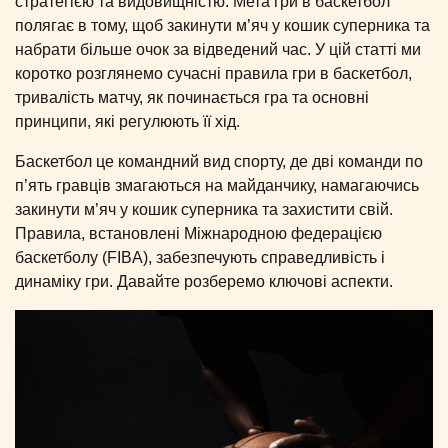
стратегією та видовищністю. Мета гри в баскетбол
полягає в тому, щоб закинути м’яч у кошик суперника та
набрати більше очок за відведений час. У цій статті ми
коротко розглянемо сучасні правила гри в баскетбол,
тривалість матчу, як починається гра та основні
принципи, які регулюють її хід.
Баскетбол це командний вид спорту, де дві команди по
п’ять гравців змагаються на майданчику, намагаючись
закинути м’яч у кошик суперника та захистити свій.
Правила, встановлені Міжнародною федерацією
баскетболу (FIBA), забезпечують справедливість і
динаміку гри. Давайте розберемо ключові аспекти.