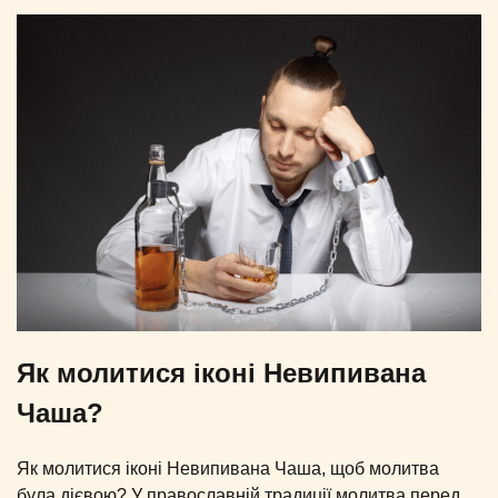
Як молитися іконі Невипивана
Чаша?
Як молитися іконі Невипивана Чаша, щоб молитва
була дієвою? У православній традиції молитва перед