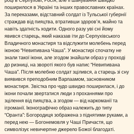
році в Серпухові, Росія, але її шанування швидко
поширилося в Україні та інших православних країнах.
За переказами, відставний солдат із Тульської губернії
страждав від пияцтва, втративши здоров’я, майно та
навіть здатність ходити. Одного разу уві сні йому
явився старець, який наказав іти до Серпухівського
Владичного монастиря та відслужити молебень перед
іконою “Невипивана Чаша”. У монастирі спочатку не
знали такої ікони, але згодом знайшли образ у проході
до ризниці, на звороті якого був напис “Невипивана
Чаша”. Після молебню солдат зцілився, а старець зі сну
виявився преподобним Варлаамом, засновником
монастиря. Звістка про чудо швидко поширилася, і до
ікони почали звертатися люди з проханнями про
зцілення від пияцтва, а згодом — від наркоманії та
ігроманії. Іконографічно образ належить до типу
“Оранта”: Богородиця зображена з піднятими руками, а
перед нею — Богонемовля у Чаші Причастя, що
символізує невичерпне джерело Божої благодаті.