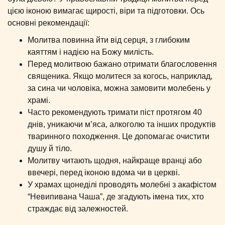
цією іконою вимагає щирості, віри та підготовки. Ось
основні рекомендації:
Молитва повинна йти від серця, з глибоким
каяттям і надією на Божу милість.
Перед молитвою бажано отримати благословення
священика. Якщо молитеся за когось, наприклад,
за сина чи чоловіка, можна замовити молебень у
храмі.
Часто рекомендують тримати піст протягом 40
днів, уникаючи м’яса, алкоголю та інших продуктів
тваринного походження. Це допомагає очистити
душу й тіло.
Молитву читають щодня, найкраще вранці або
ввечері, перед іконою вдома чи в церкві.
У храмах щонеділі проводять молебні з акафістом
“Невипивана Чаша”, де згадують імена тих, хто
страждає від залежностей.