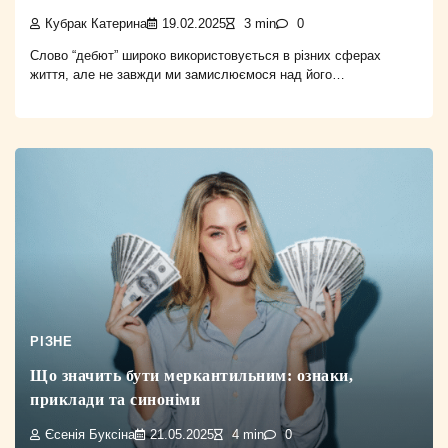
Кубрак Катерина
19.02.2025
3 min
0
Слово “дебют” широко використовується в різних сферах
життя, але не завжди ми замислюємося над його…
РІЗНЕ
Що значить бути меркантильним: ознаки,
приклади та синоніми
Єсенія Буксіна
21.05.2025
4 min
0