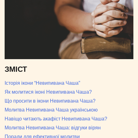
ЗМІСТ
Історія ікони “Невипивана Чаша”
Як молитися іконі Невипивана Чаша?
Що просити в ікони Невипивана Чаша?
Молитва Невипивана Чаша українською
Навіщо читають акафіст Невипивана Чаша?
Молитва Невипивана Чаша: відгуки вірян
Поради для ефективної молитви