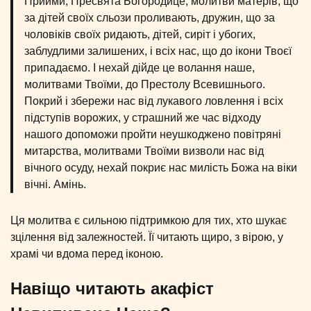
Прийми, Пресвята Богородице, молитви матерів, що
за дітей своїх сльози проливають, дружин, що за
чоловіків своїх ридають, дітей, сиріт і убогих,
заблудлими залишених, і всіх нас, що до ікони Твоєї
припадаємо. І нехай дійде це волання наше,
молитвами Твоїми, до Престолу Всевишнього.
Покрий і збережи нас від лукавого ловлення і всіх
підступів ворожих, у страшний же час відходу
нашого допоможи пройти неушкоджено повітряні
митарства, молитвами Твоїми визволи нас від
вічного осуду, нехай покриє нас милість Божа на віки
вічні. Амінь.
Ця молитва є сильною підтримкою для тих, хто шукає
зцілення від залежностей. Її читають щиро, з вірою, у
храмі чи вдома перед іконою.
Навіщо читають акафіст