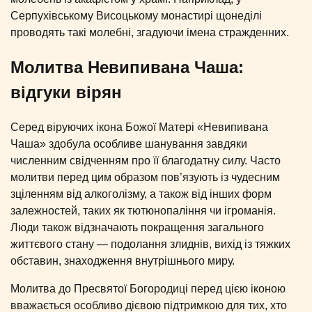
Серпухівському Висоцькому монастирі щонеділі
проводять такі молебні, згадуючи імена стражденних.
Молитва Невипивана Чаша:
відгуки вірян
Серед віруючих ікона Божої Матері «Невипивана
Чаша» здобула особливе шанування завдяки
численним свідченням про її благодатну силу. Часто
молитви перед цим образом пов’язують із чудесним
зціленням від алкоголізму, а також від інших форм
залежностей, таких як тютюнопаління чи ігроманія.
Люди також відзначають покращення загального
життєвого стану — подолання злиднів, вихід із тяжких
обставин, знаходження внутрішнього миру.
Молитва до Пресвятої Богородиці перед цією іконою
вважається особливо дієвою підтримкою для тих, хто