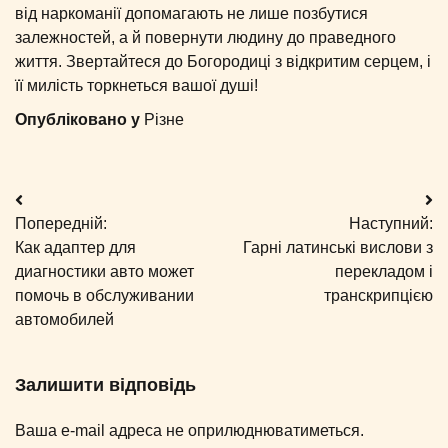
від наркоманії допомагають не лише позбутися
залежностей, а й повернути людину до праведного
життя. Звертайтеся до Богородиці з відкритим серцем, і
її милість торкнеться вашої душі!
Опубліковано у
Різне
Навігація
Попередній:
Наступний:
записів
Как адаптер для
Гарні латинські вислови з
диагностики авто может
перекладом і
помочь в обслуживании
транскрипцією
автомобилей
Залишити відповідь
Ваша e-mail адреса не оприлюднюватиметься.