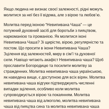
Якщо людина не визнає своєї залежності, рідні можуть
молитися за неї без її відома, але з вірою та любов’ю.
Молитва перед іконою “Невипивана Чаша” — це
потужний духовний засіб для боротьби з пияцтвом,
наркоманією та ігроманією. Як молитися іконі
Невипивана Чаша? Зі щирістю, вірою, регулярністю та
постом. Що просити в ікони Невипивана Чаша?
Зцілення від залежностей, миру в сім’ї та духовної
сили. Навіщо читають акафіст Невипивана чаша? Щоб
прославити Богородицю та посилити молитву за
стражденних. Молитва невипивана чаша українською,
як наведена вище, є доступною для всіх вірян. Молитва
невипивана чаша відгуки підтверджують численні
випадки зцілення, особливо коли молитва
супроводжується вірою та покаянням. Молитва
невипивана чаша від алкоголю, молитва невипивана
чаша від пияцтва сина та молитва невипивана чаша