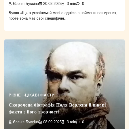
Єсенія Буксіна
20.03.2025
3 min
0
Буква «Щ» в українській мові є однією з найменш поширених,
проте вона має свої специфічні…
РІЗНЕ
ЦІКАВІ ФАКТИ
Скорочена біографія Поля Верлена й цікаві
факти з його творчості
Єсенія Буксіна
08.09.2025
3 min
0