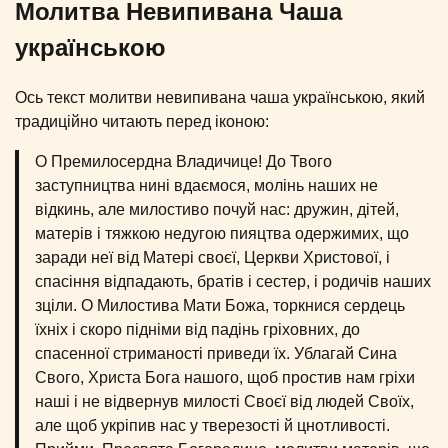
Молитва Невипивана Чаша
українською
Ось текст молитви невипивана чаша українською, який
традиційно читають перед іконою:
О Премилосердна Владичице! До Твого
заступництва нині вдаємося, молінь наших не
відкинь, але милостиво почуй нас: дружин, дітей,
матерів і тяжкою недугою пияцтва одержимих, що
заради неї від Матері своєї, Церкви Христової, і
спасіння відпадають, братів і сестер, і родичів наших
зціли. О Милостива Мати Божа, торкнися сердець
їхніх і скоро підніми від падінь гріховних, до
спасенної стриманості приведи їх. Ублагай Сина
Свого, Христа Бога нашого, щоб простив нам гріхи
наші і не відвернув милості Своєї від людей Своїх,
але щоб укріпив нас у тверезості й цнотливості.