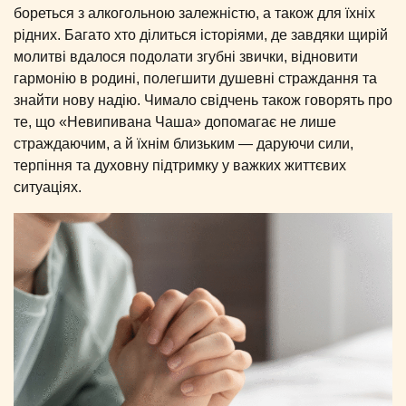
бореться з алкогольною залежністю, а також для їхніх
рідних. Багато хто ділиться історіями, де завдяки щирій
молитві вдалося подолати згубні звички, відновити
гармонію в родині, полегшити душевні страждання та
знайти нову надію. Чимало свідчень також говорять про
те, що «Невипивана Чаша» допомагає не лише
страждаючим, а й їхнім близьким — даруючи сили,
терпіння та духовну підтримку у важких життєвих
ситуаціях.