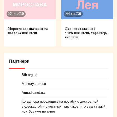
4 хв.
0
4 хв.
0
Мирослава: значення та
Лея: походження і
походження імені
значення імені, характер,
іменини
Партнери
Bfb.org.ua
Merkury.com.ua
Armadio.net.ua
Когда пора переходить на ноутбук с дискретной
видеокартой – 5 честных признаков, что ваш старый
ноутбук уже не тянет