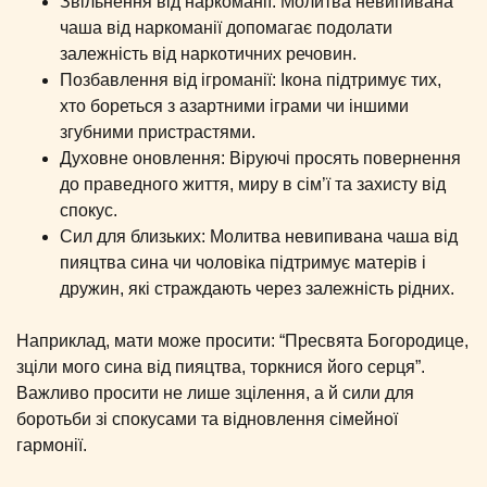
Звільнення від наркоманії: Молитва невипивана
чаша від наркоманії допомагає подолати
залежність від наркотичних речовин.
Позбавлення від ігроманії: Ікона підтримує тих,
хто бореться з азартними іграми чи іншими
згубними пристрастями.
Духовне оновлення: Віруючі просять повернення
до праведного життя, миру в сім’ї та захисту від
спокус.
Сил для близьких: Молитва невипивана чаша від
пияцтва сина чи чоловіка підтримує матерів і
дружин, які страждають через залежність рідних.
Наприклад, мати може просити: “Пресвята Богородице,
зціли мого сина від пияцтва, торкнися його серця”.
Важливо просити не лише зцілення, а й сили для
боротьби зі спокусами та відновлення сімейної
гармонії.