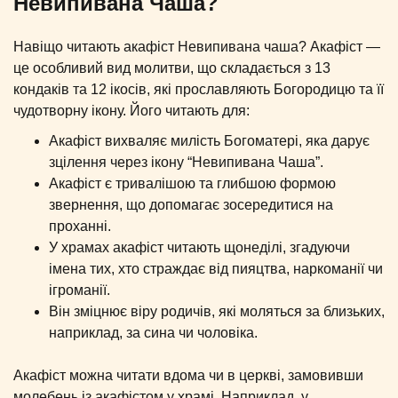
Невипивана Чаша?
Навіщо читають акафіст Невипивана чаша? Акафіст —
це особливий вид молитви, що складається з 13
кондаків та 12 ікосів, які прославляють Богородицю та її
чудотворну ікону. Його читають для:
Акафіст вихваляє милість Богоматері, яка дарує
зцілення через ікону “Невипивана Чаша”.
Акафіст є тривалішою та глибшою формою
звернення, що допомагає зосередитися на
проханні.
У храмах акафіст читають щонеділі, згадуючи
імена тих, хто страждає від пияцтва, наркоманії чи
ігроманії.
Він зміцнює віру родичів, які моляться за близьких,
наприклад, за сина чи чоловіка.
Акафіст можна читати вдома чи в церкві, замовивши
молебень із акафістом у храмі. Наприклад, у