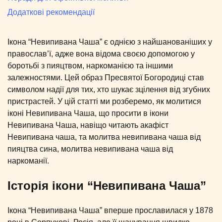
Додаткові рекомендації
Ікона “Невипивана Чаша” є однією з найшанованіших у
православ’ї, адже вона відома своєю допомогою у
боротьбі з пияцтвом, наркоманією та іншими
залежностями. Цей образ Пресвятої Богородиці став
символом надії для тих, хто шукає зцілення від згубних
пристрастей. У цій статті ми розберемо, як молитися
іконі Невипивана Чаша, що просити в ікони
Невипивана Чаша, навіщо читають акафіст
Невипивана чаша, та молитва невипивана чаша від
пияцтва сина, молитва невипивана чаша від
наркоманії.
Історія ікони “Невипивана Чаша”
Ікона “Невипивана Чаша” вперше прославилася у 1878