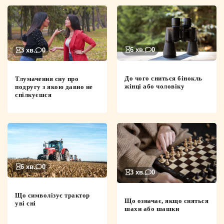
6 хв.
0
3 хв.
0
До чого сниться бінокль
Тлумачення сну про
жінці або чоловіку
подругу з якою давно не
спілкуєшся
6 хв.
0
3 хв.
0
Що символізує трактор
Що означає, якщо сняться
уві сні
шахи або шашки