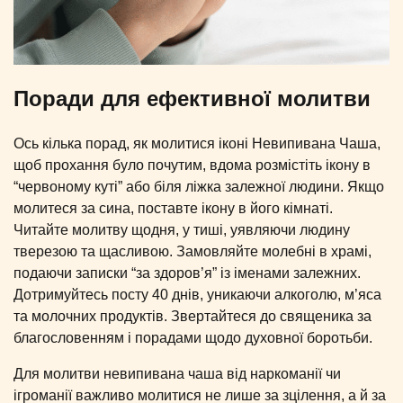
Поради для ефективної молитви
Ось кілька порад, як молитися іконі Невипивана Чаша,
щоб прохання було почутим, вдома розмістіть ікону в
“червоному куті” або біля ліжка залежної людини. Якщо
молитеся за сина, поставте ікону в його кімнаті.
Читайте молитву щодня, у тиші, уявляючи людину
тверезою та щасливою. Замовляйте молебні в храмі,
подаючи записки “за здоров’я” із іменами залежних.
Дотримуйтесь посту 40 днів, уникаючи алкоголю, м’яса
та молочних продуктів. Звертайтеся до священика за
благословенням і порадами щодо духовної боротьби.
Для молитви невипивана чаша від наркоманії чи
ігроманії важливо молитися не лише за зцілення, а й за