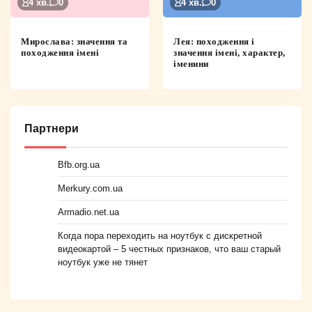
4 хв.
0
4 хв.
0
Мирослава: значення та
Лея: походження і
походження імені
значення імені, характер,
іменини
Партнери
Bfb.org.ua
Merkury.com.ua
Armadio.net.ua
Когда пора переходить на ноутбук с дискретной
видеокартой – 5 честных признаков, что ваш старый
ноутбук уже не тянет