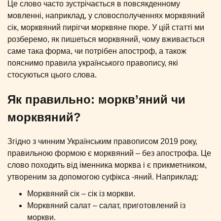
Це слово часто зустрічається в повсякденному
мовленні, наприклад, у словосполученнях морквяний
сік, морквяний пирігчи морквяне пюре. У цій статті ми
розберемо, як пишеться морквяний, чому вживається
саме така форма, чи потрібен апостроф, а також
пояснимо правила українського правопису, які
стосуються цього слова.
Як правильно: моркв’яний чи
морквяний?
Згідно з чинним Українським правописом 2019 року,
правильною формою є морквяний – без апострофа. Це
слово походить від іменника морква і є прикметником,
утвореним за допомогою суфікса -яний. Наприклад:
Морквяний сік – сік із моркви.
Морквяний салат – салат, приготовлений із
моркви.