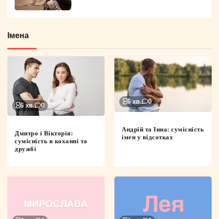
Імена
6 хв.
0
6 хв.
0
Андрій та Інна: сумісність
Дмитро і Вікторія:
імен у відсотках
сумісність в коханні та
дружбі