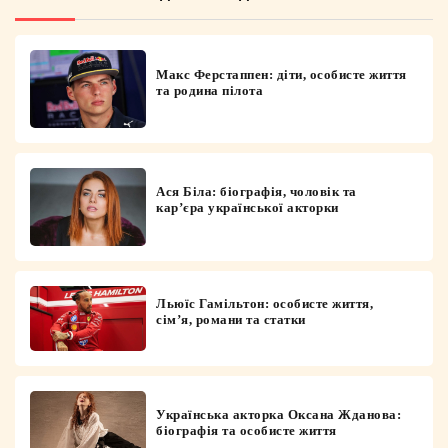
Макс Ферстаппен: діти, особисте життя
та родина пілота
Ася Біла: біографія, чоловік та
кар’єра української акторки
Льюїс Гамільтон: особисте життя,
сім’я, романи та статки
Українська акторка Оксана Жданова:
біографія та особисте життя