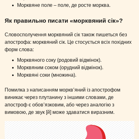
Морквяне поле – поле, де росте морква.
Як правильно писати «морквяний сік»?
Словосполучення морквяний сік також пишеться без
апострофа: морквяний сік. Це стосується всіх похідних
форм слова:
Морквяного соку (родовий відмінок).
Морквяним соком (орудний відмінок).
Морквяні соки (множина).
Помилка з написанням моркв’яний із апострофом
виникає через плутанину з іншими словами, де
апостроф є обов’язковим, або через аналогію з
вимовою, де звук [й] може здаватися виразним.