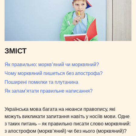
ЗМІСТ
Як правильно: моркв’яний чи морквяний?
Чому морквяний пишеться без апострофа?
Поширені помилки та плутанина
Як запам’ятати правильне написання?
Українська мова багата на нюанси правопису, які
можуть викликати запитання навіть у носіїв мови. Одне
з таких питань – як правильно писати слово морквяний:
з апострофом (моркв’яний) чи без нього (морквяний)?