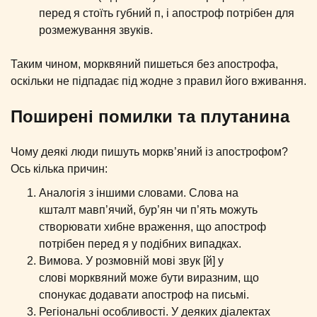
перед я стоїть губний п, і апостроф потрібен для
розмежування звуків.
Таким чином, морквяний пишеться без апострофа,
оскільки не підпадає під жодне з правил його вживання.
Поширені помилки та плутанина
Чому деякі люди пишуть моркв’яний із апострофом?
Ось кілька причин:
Аналогія з іншими словами. Слова на
кшталт мавп’ячий, бур’ян чи п’ять можуть
створювати хибне враження, що апостроф
потрібен перед я у подібних випадках.
Вимова. У розмовній мові звук [й] у
слові морквяний може бути виразним, що
спонукає додавати апостроф на письмі.
Регіональні особливості. У деяких діалектах