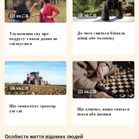
6 хв.
0
3 хв.
0
До чого сниться бінокль
Тлумачення сну про
жінці або чоловіку
подругу з якою давно не
спілкуєшся
6 хв.
0
3 хв.
0
Що символізує трактор
Що означає, якщо сняться
уві сні
шахи або шашки
Особисте життя відомих людей