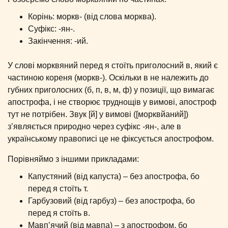
Корінь: моркв- (від слова морква).
Суфікс: -ян-.
Закінчення: -ий.
У слові морквяний перед я стоїть приголосний в, який є
частиною кореня (моркв-). Оскільки в не належить до
губних приголосних (б, п, в, м, ф) у позиції, що вимагає
апострофа, і не створює труднощів у вимові, апостроф
тут не потрібен. Звук [й] у вимові ([морквйани́й])
з’являється природно через суфікс -ян-, але в
українському правописі це не фіксується апострофом.
Порівняймо з іншими прикладами:
Капустяний (від капуста) – без апострофа, бо
перед я стоїть т.
Гарбузовий (від гарбуз) – без апострофа, бо
перед я стоїть в.
Мавп’ячий (від мавпа) – з апострофом, бо