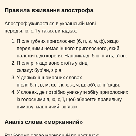
Правила вживання апострофа
Апостроф уживається в українській мові
перед я, ю, є, ї у таких випадках:
Після губних приголосних (б, п, в, м, ф), якщо
перед ними немає іншого приголосного, який
належить до кореня. Наприклад: б’ю, п’ять, в’юн.
Після р, якщо воно стоїть у кінці
складу: бур’ян, зір’я.
У деяких іншомовних словах
після б, п, в, м, ф, г, к, х, ж, ч, ш: об’єкт, ін’єкція.
У словах, де потрібно уникнути збігу приголосних
із голосними я, ю, є, ї, щоб зберегти правильну
вимову: мавп’ячий, зв’язок.
Аналіз слова «морквяний»
Розберемо слово морквяний по частинах: