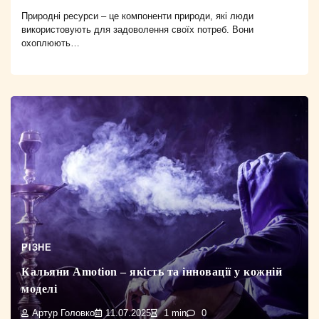
Природні ресурси – це компоненти природи, які люди
використовують для задоволення своїх потреб. Вони
охоплюють…
РІЗНЕ
Кальяни Amotion – якість та інновації у кожній
моделі
Артур Головко
11.07.2025
1 min
0