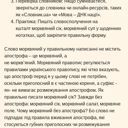
Перевірка словником: Якщо сумніваєтеся,
зверніться до словника чи онлайн-ресурсів, таких
як «Словник.ua» чи «Мова – ДНК нації».
Практика: Пишіть словосполучення на
кшталт морквяний сік, морквяний суп у щоденних
нотатках, щоб закріпити правильну форму.
Слово морквяний у правильному написанні не містить
апострофа – це морквяний, а
не моркв’яний. Морквяний правопис регулюється
правилами українського правопису, які чітко вказують,
що апостроф перед я у цьому слові не потрібен,
оскільки приголосний в є частиною кореня, а суфікс -
ян- не вимагає розмежування апострофом. Як
правильно писати морквяний сік? Завжди без
апострофа: морквяний сік, морквяний салат, морквяне
поле. Чому морквяний без апострофа? Бо слово не
підпадає під правила вживання апострофа, які
стосуються губних приголосних чи розмежування