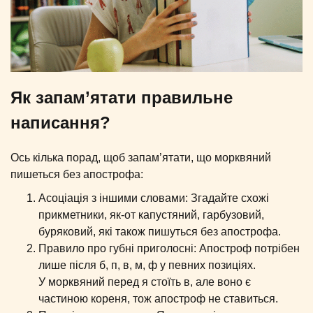
Як запам’ятати правильне
написання?
Ось кілька порад, щоб запам’ятати, що морквяний
пишеться без апострофа:
Асоціація з іншими словами: Згадайте схожі
прикметники, як-от капустяний, гарбузовий,
буряковий, які також пишуться без апострофа.
Правило про губні приголосні: Апостроф потрібен
лише після б, п, в, м, ф у певних позиціях.
У морквяний перед я стоїть в, але воно є
частиною кореня, тож апостроф не ставиться.