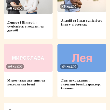
6 хв.
0
6 хв.
0
Андрій та Інна: сумісність
Дмитро і Вікторія:
імен у відсотках
сумісність в коханні та
дружбі
4 хв.
0
4 хв.
0
Мирослава: значення та
Лея: походження і
походження імені
значення імені, характер,
іменини