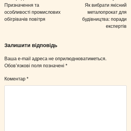
записів
Призначення та
Як вибрати якісний
особливості промислових
металопрокат для
обігрівачів повітря
будівництва: поради
експертів
Залишити відповідь
Ваша e-mail адреса не оприлюднюватиметься.
Обов’язкові поля позначені
*
Коментар
*