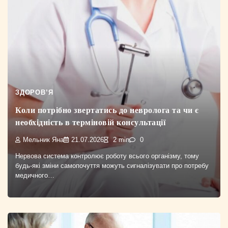
ЗДОРОВ’Я
Коли потрібно звертатись до невролога та чи є
необхідність в терміновій консультації
Мельник Яна
21.07.2026
2 min
0
Нервова система контролює роботу всього організму, тому
будь-які зміни самопочуття можуть сигналізувати про потребу
медичного…