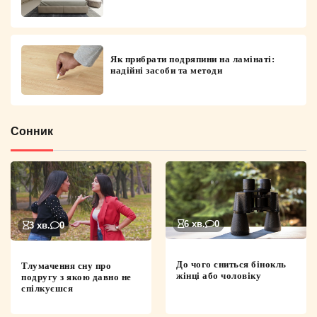
Як прибрати подряпини на ламінаті:
надійні засоби та методи
Сонник
6 хв.
0
3 хв.
0
До чого сниться бінокль
Тлумачення сну про
жінці або чоловіку
подругу з якою давно не
спілкуєшся