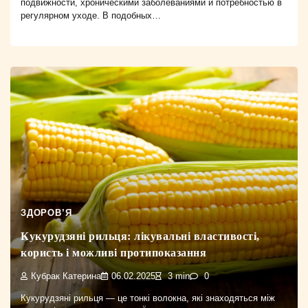
подвижности, хроническими заболеваниями и потребностью в
регулярном уходе. В подобных…
ЗДОРОВ’Я
Кукурудзяні рильця: лікувальні властивості,
користь і можливі протипоказання
Кубрак Катерина
06.02.2025
3 min
0
Кукурудзяні рильця — це тонкі волокна, які знаходяться між