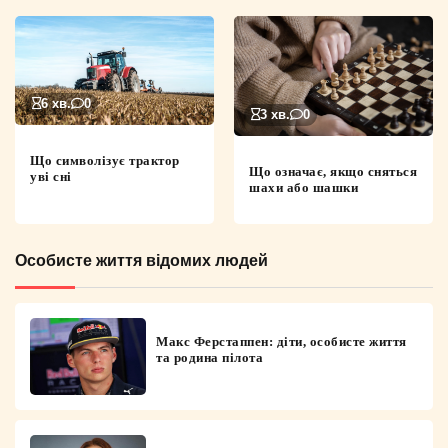
6 хв.
0
3 хв.
0
Що символізує трактор
Що означає, якщо сняться
уві сні
шахи або шашки
Особисте життя відомих людей
Макс Ферстаппен: діти, особисте життя
та родина пілота