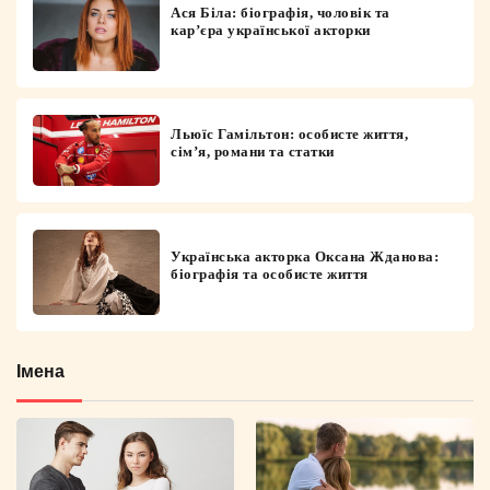
Ася Біла: біографія, чоловік та
кар’єра української акторки
Льюїс Гамільтон: особисте життя,
сім’я, романи та статки
Українська акторка Оксана Жданова:
біографія та особисте життя
Імена