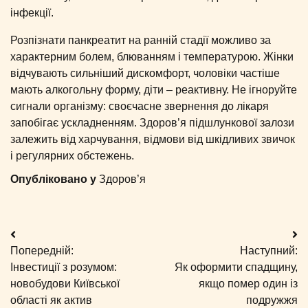
інфекції.
Розпізнати панкреатит на ранній стадії можливо за
характерним болем, блюванням і температурою. Жінки
відчувають сильніший дискомфорт, чоловіки частіше
мають алкогольну форму, діти – реактивну. Не ігноруйте
сигнали організму: своєчасне звернення до лікаря
запобігає ускладненням. Здоров’я підшлункової залози
залежить від харчування, відмови від шкідливих звичок
і регулярних обстежень.
Опубліковано у
Здоров’я
Навігація
Попередній:
Наступний:
записів
Інвестиції з розумом:
Як оформити спадщину,
новобудови Київської
якщо помер один із
області як актив
подружжя