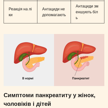
Антациди зм
Реакція на лі
Антациди не
еншують біл
ки
допомагають
ь
Симптоми панкреатиту у жінок,
чоловіків і дітей