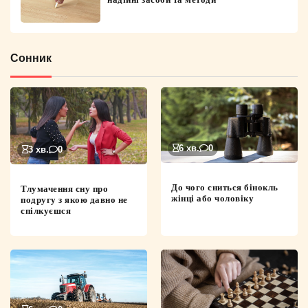
Сонник
6 хв.
0
3 хв.
0
До чого сниться бінокль
Тлумачення сну про
жінці або чоловіку
подругу з якою давно не
спілкуєшся