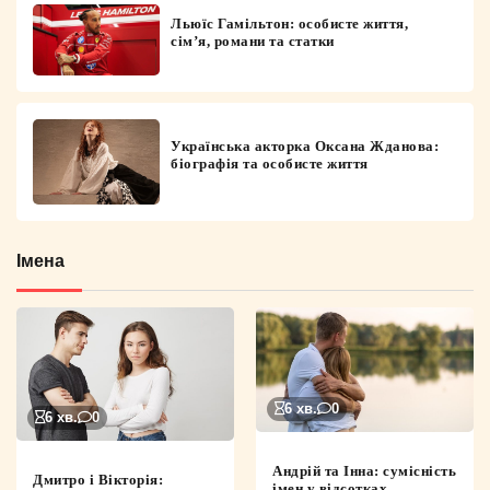
Льюїс Гамільтон: особисте життя,
сім’я, романи та статки
Українська акторка Оксана Жданова:
біографія та особисте життя
Імена
6 хв.
0
6 хв.
0
Андрій та Інна: сумісність
Дмитро і Вікторія:
імен у відсотках