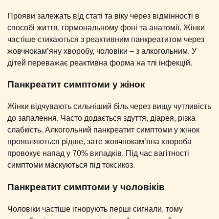
Прояви залежать від статі та віку через відмінності в
способі життя, гормональному фоні та анатомії. Жінки
частіше стикаються з реактивним панкреатитом через
жовчнокам’яну хворобу, чоловіки – з алкогольним. У
дітей переважає реактивна форма на тлі інфекцій.
Панкреатит симптоми у жінок
Жінки відчувають сильніший біль через вищу чутливість
до запалення. Часто додається здуття, діарея, різка
слабкість. Алкогольний панкреатит симптоми у жінок
проявляються рідше, зате жовчнокам’яна хвороба
провокує напад у 70% випадків. Під час вагітності
симптоми маскуються під токсикоз.
Панкреатит симптоми у чоловіків
Чоловіки частіше ігнорують перші сигнали, тому