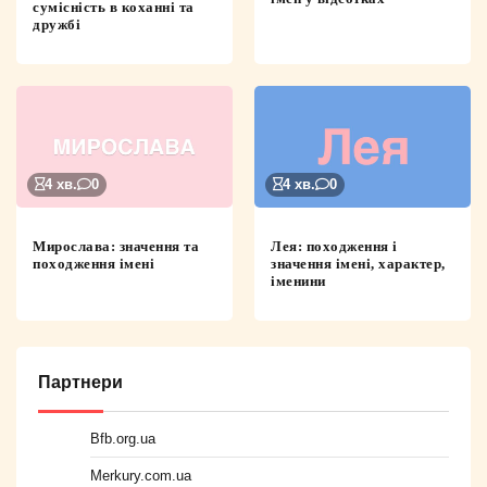
сумісність в коханні та
дружбі
4 хв.
0
4 хв.
0
Мирослава: значення та
Лея: походження і
походження імені
значення імені, характер,
іменини
Партнери
Bfb.org.ua
Merkury.com.ua