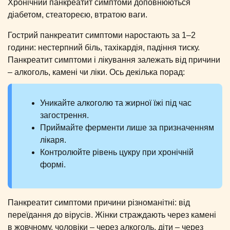
Хронічний панкреатит симптоми доповнюються
діабетом, стеатореєю, втратою ваги.
Гострий панкреатит симптоми наростають за 1–2
години: нестерпний біль, тахікардія, падіння тиску.
Панкреатит симптоми і лікування залежать від причини
– алкоголь, камені чи ліки. Ось декілька порад:
Уникайте алкоголю та жирної їжі під час
загострення.
Приймайте ферменти лише за призначенням
лікаря.
Контролюйте рівень цукру при хронічній
формі.
Панкреатит симптоми причини різноманітні: від
переїдання до вірусів. Жінки страждають через камені
в жовчному, чоловіки – через алкоголь, діти – через