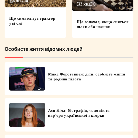
6 хв.
0
3 хв.
0
Що символізує трактор
Що означає, якщо сняться
уві сні
шахи або шашки
Особисте життя відомих людей
Макс Ферстаппен: діти, особисте життя
та родина пілота
Ася Біла: біографія, чоловік та
кар’єра української акторки