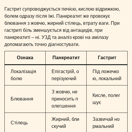
Гастрит супроводжується печією, кислою відрижкою,
болем одразу після їжі. Панкреатит же провокує
блювання з жовчю, жирний стілець, втрату ваги. При
гастриті біль зменшується від антацидів, при
панкреатиті – ні. УЗД та аналіз крові на амілазу
допомагають точно діагностувати.
Ознака
Панкреатит
Гастрит
Локалізація
Епігастрій, о
Під ложечко
болю
перізуючий
ю, локальний
З жовчю, не
Кисле, полег
Блювання
приносить п
шує
олегшення
Жирний, бли
Зазвичай но
Стілець
скучий
рмальний