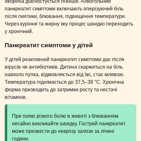
хвороба діагностується пізніше. Алкогольний
панкреатит симптоми включають оперізуючий біль
після пиятики, блювання, підвищення температури.
Через куріння та жирну їжу процес швидко переходить
у хронічний.
Панкреатит симптоми у дітей
У дітей реактивний панкреатит симптоми дає після
вірусів чи антибіотиків. Дитина скаржиться на біль
навколо пупка, відмовляється від їжі, стає млявою.
Температура піднімається до 37,5–38 °C. Хронічна
форма призводить до затримки росту та нестачі
вітамінів.
При появі різкого болю в животі з блюванням
негайно викликайте швидку. Гострий панкреатит
може призвести до некрозу залози за лічені
години.