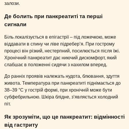
залози.
Де болить при панкреатиті та перші
сигнали
Біль локалізується в епігастрії – під ложечкою, може
віддавати в спину чи ліве підребер’я. При гострому
процесі він різкий, нестерпний, посилюється після їжі.
Хронічний панкреатит дає ниючий дискомфорт, який
слабшає в положенні сидячи з нахилом вперед.
До ранніх проявів належать нудота, блювання, здуття
живота. Температура при панкреатиті піднімається до
38–39 °C у гострій формі, при хронічній може бути
субфебрильною. Шкіра блідне, з’являється холодний
піт.
Як зрозуміти, що це панкреатит: відмінності
від гастриту