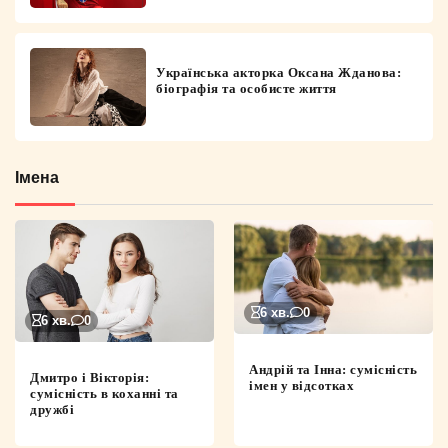
Українська акторка Оксана Жданова:
біографія та особисте життя
Імена
6 хв.
0
6 хв.
0
Андрій та Інна: сумісність
Дмитро і Вікторія:
імен у відсотках
сумісність в коханні та
дружбі