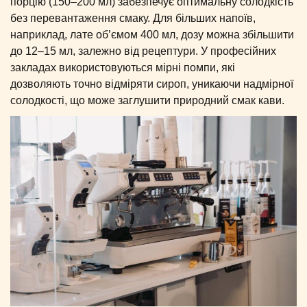
порцію (150–200 мл) забезпечує оптимальну солодкість
без перевантаження смаку. Для більших напоїв,
наприклад, лате об’ємом 400 мл, дозу можна збільшити
до 12–15 мл, залежно від рецептури. У професійних
закладах використовуються мірні помпи, які
дозволяють точно відміряти сироп, уникаючи надмірної
солодкості, що може заглушити природний смак кави.