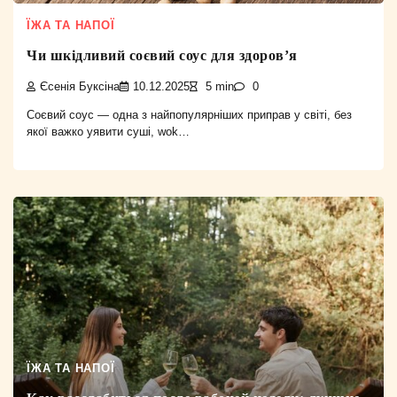
ЇЖА ТА НАПОЇ
Чи шкідливий соєвий соус для здоров’я
Єсенія Буксіна
10.12.2025
5 min
0
Соєвий соус — одна з найпопулярніших приправ у світі, без
якої важко уявити суші, wok…
ЇЖА ТА НАПОЇ