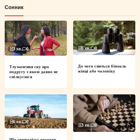
Сонник
6 хв.
0
3 хв.
0
До чого сниться бінокль
Тлумачення сну про
жінці або чоловіку
подругу з якою давно не
спілкуєшся
6 хв.
0
3 хв.
0
Що символізує трактор