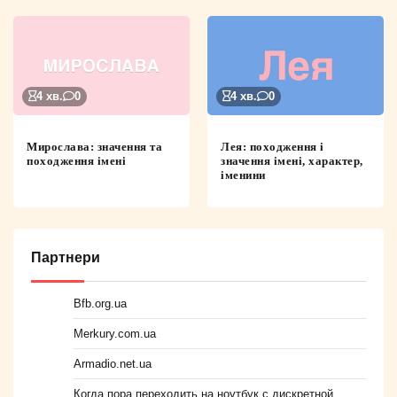
4 хв.
0
4 хв.
0
Мирослава: значення та
Лея: походження і
походження імені
значення імені, характер,
іменини
Партнери
Bfb.org.ua
Merkury.com.ua
Armadio.net.ua
Когда пора переходить на ноутбук с дискретной