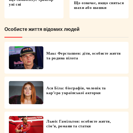
Що означає, якщо сняться
уві сні
шахи або шашки
Особисте життя відомих людей
Макс Ферстаппен: діти, особисте життя
та родина пілота
Ася Біла: біографія, чоловік та
кар’єра української акторки
Льюїс Гамільтон: особисте життя,
сім’я, романи та статки