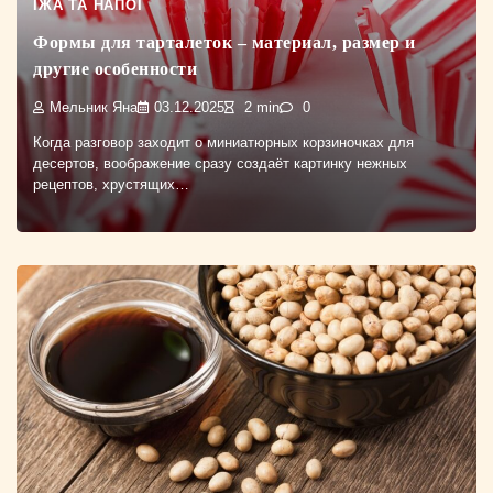
ЇЖА ТА НАПОЇ
Формы для тарталеток – материал, размер и
другие особенности
Мельник Яна
03.12.2025
2 min
0
Когда разговор заходит о миниатюрных корзиночках для
десертов, воображение сразу создаёт картинку нежных
рецептов, хрустящих…