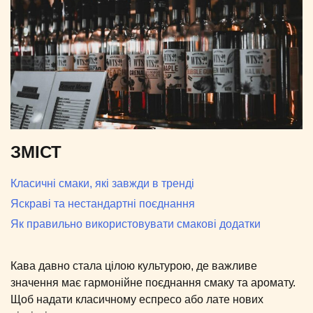
ЗМІСТ
Класичні смаки, які завжди в тренді
Яскраві та нестандартні поєднання
Як правильно використовувати смакові додатки
Кава давно стала цілою культурою, де важливе
значення має гармонійне поєднання смаку та аромату.
Щоб надати класичному еспресо або лате нових