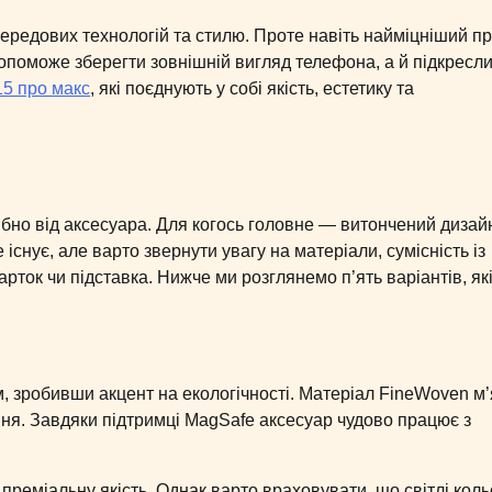
ередових технологій та стилю. Проте навіть найміцніший пр
опоможе зберегти зовнішній вигляд телефона, а й підкресл
15 про макс
, які поєднують у собі якість, естетику та
но від аксесуара. Для когось головне — витончений дизайн
снує, але варто звернути увагу на матеріали, сумісність із
арток чи підставка. Нижче ми розглянемо п’ять варіантів, як
, зробивши акцент на екологічності. Матеріал FineWoven м
ння. Завдяки підтримці MagSafe аксесуар чудово працює з
а преміальну якість. Однак варто враховувати, що світлі кол