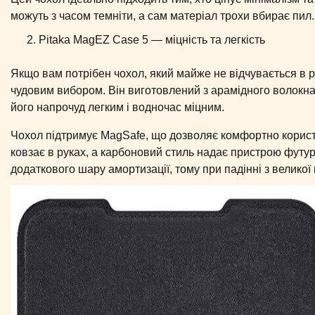
можуть з часом темніти, а сам матеріал трохи вбирає пил.
Pitaka MagEZ Case 5 — міцність та легкість
Якщо вам потрібен чохол, який майже не відчувається в р
чудовим вибором. Він виготовлений з арамідного волокна
його напрочуд легким і водночас міцним.
Чохол підтримує MagSafe, що дозволяє комфортно корист
ковзає в руках, а карбоновий стиль надає пристрою футур
додаткового шару амортизації, тому при падінні з великої