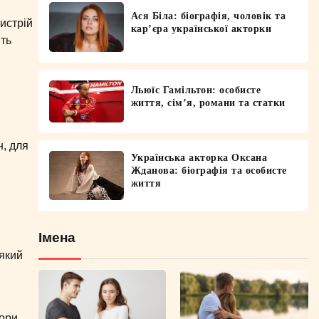
Ася Біла: біографія, чоловік та
истрій
кар’єра української акторки
ить
Льюїс Гамільтон: особисте
життя, сім’я, романи та статки
, для
Українська акторка Оксана
Жданова: біографія та особисте
і
життя
Імена
’який
ьори