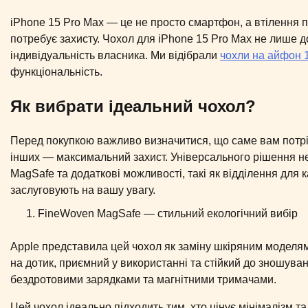
iPhone 15 Pro Max — це не просто смартфон, а втілення п
потребує захисту. Чохол для iPhone 15 Pro Max не лише д
індивідуальність власника. Ми відібрали
чохли на айфон 
функціональність.
Як вибрати ідеальний чохол?
Перед покупкою важливо визначитися, що саме вам потріб
інших — максимальний захист. Універсального рішення не і
MagSafe та додаткові можливості, такі як відділення для к
заслуговують на вашу увагу.
FineWoven MagSafe — стильний екологічний вибір
Apple представила цей чохол як заміну шкіряним моделям
на дотик, приємний у використанні та стійкий до зношува
бездротовими зарядками та магнітними тримачами.
Цей чохол ідеально підходить тим, хто цінує мінімалізм т