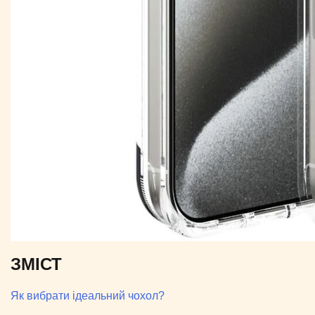
ЗМІСТ
Як вибрати ідеальний чохол?