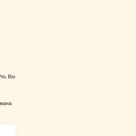
ro. Він
умана