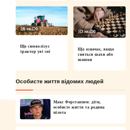
6 хв.
0
3 хв.
0
Що символізує
Що означає, якщо
трактор уві сні
сняться шахи або
шашки
Особисте життя відомих людей
Макс Ферстаппен: діти,
особисте життя та родина
пілота