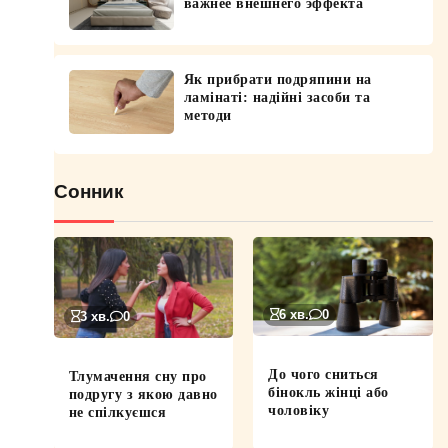
важнее внешнего эффекта
Як прибрати подряпини на
ламінаті: надійні засоби та
методи
Сонник
6 хв.
0
3 хв.
0
До чого сниться
Тлумачення сну про
бінокль жінці або
подругу з якою давно
чоловіку
не спілкуєшся