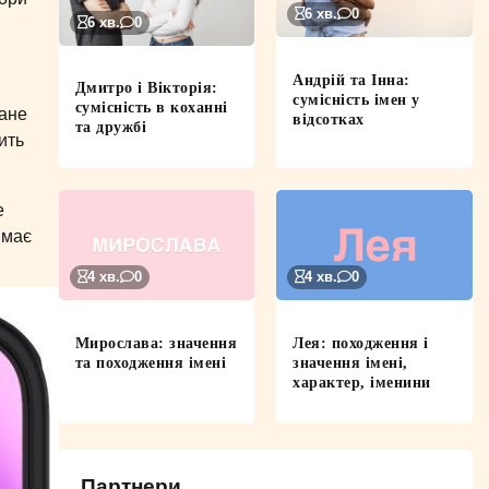
6 хв.
0
6 хв.
0
Андрій та Інна:
Дмитро і Вікторія:
сумісність імен у
сумісність в коханні
тане
відсотках
та дружбі
ить
е
 має
4 хв.
0
4 хв.
0
Мирослава: значення
Лея: походження і
та походження імені
значення імені,
характер, іменини
Партнери