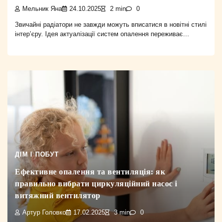
Мельник Яна
24.10.2025
2 min
0
Звичайні радіатори не завжди можуть вписатися в новітні стилі
інтер’єру. Ідея актуалізації систем опалення переживає…
ДІМ І ПОБУТ
Ефективне опалення та вентиляція: як
правильно вибрати циркуляційний насос і
витяжний вентилятор
Артур Головко
17.02.2025
3 min
0