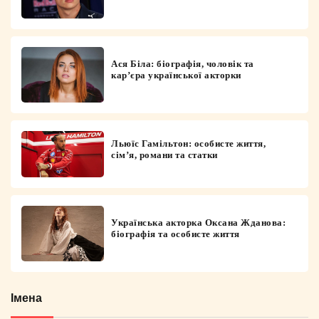
Ася Біла: біографія, чоловік та
кар’єра української акторки
Льюїс Гамільтон: особисте життя,
сім’я, романи та статки
Українська акторка Оксана Жданова:
біографія та особисте життя
Імена