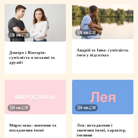
6 хв.
0
6 хв.
0
Андрій та Інна: сумісність
Дмитро і Вікторія:
імен у відсотках
сумісність в коханні та
дружбі
4 хв.
0
4 хв.
0
Мирослава: значення та
Лея: походження і
походження імені
значення імені, характер,
іменини