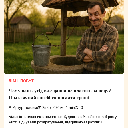
ДІМ І ПОБУТ
Чому ваш сусід вже давно не платить за воду?
Практичний спосіб економити гроші
Артур Головко
25.07.2025
1 min
0
Більшість власників приватних будинків в Україні хоча б раз у
житті відчували роздратування, відкриваючи рахунки…