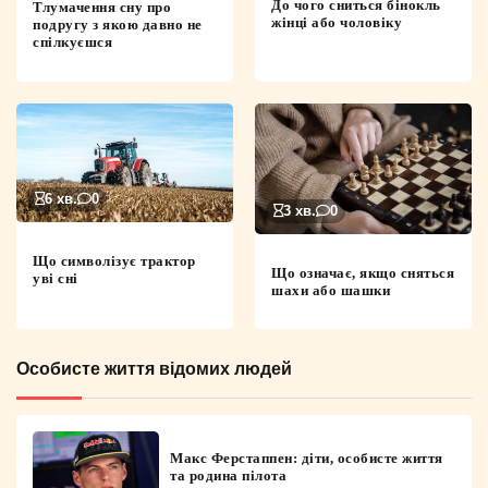
До чого сниться бінокль
Тлумачення сну про
жінці або чоловіку
подругу з якою давно не
спілкуєшся
6 хв.
0
3 хв.
0
Що символізує трактор
Що означає, якщо сняться
уві сні
шахи або шашки
Особисте життя відомих людей
Макс Ферстаппен: діти, особисте життя
та родина пілота