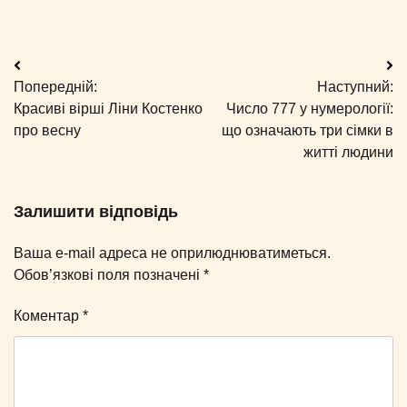
Навігація
Попередній:
Наступний:
записів
Красиві вірші Ліни Костенко
Число 777 у нумерології:
про весну
що означають три сімки в
житті людини
Залишити відповідь
Ваша e-mail адреса не оприлюднюватиметься.
Обов’язкові поля позначені
*
Коментар
*