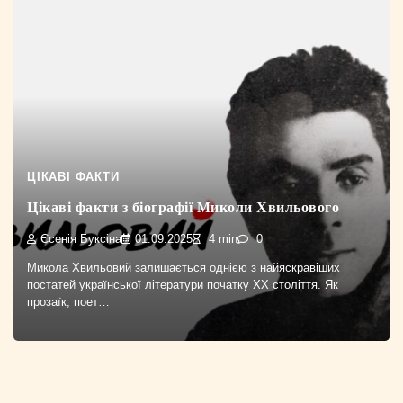
ЦІКАВІ ФАКТИ
Цікаві факти з біографії Миколи Хвильового
Єсенія Буксіна
01.09.2025
4 min
0
Микола Хвильовий залишається однією з найяскравіших
постатей української літератури початку XX століття. Як
прозаїк, поет…