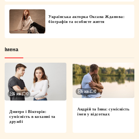
Українська акторка Оксана Жданова:
біографія та особисте життя
Імена
6 хв.
0
6 хв.
0
Андрій та Інна: сумісність
Дмитро і Вікторія:
імен у відсотках
сумісність в коханні та
дружбі