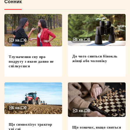
Сонник
6 хв.
0
3 хв.
0
До чого сниться бінокль
Тлумачення сну про
жінці або чоловіку
подругу з якою давно не
спілкуєшся
6 хв.
0
3 хв.
0
Що символізує трактор
Що означає, якщо сняться
уві сні