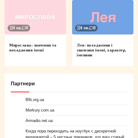
4 хв.
0
4 хв.
0
Мирослава: значення та
Лея: походження і
походження імені
значення імені, характер,
іменини
Партнери
Bfb.org.ua
Merkury.com.ua
Armadio.net.ua
Когда пора переходить на ноутбук с дискретной
видеокартой – 5 честных признаков, что ваш старый