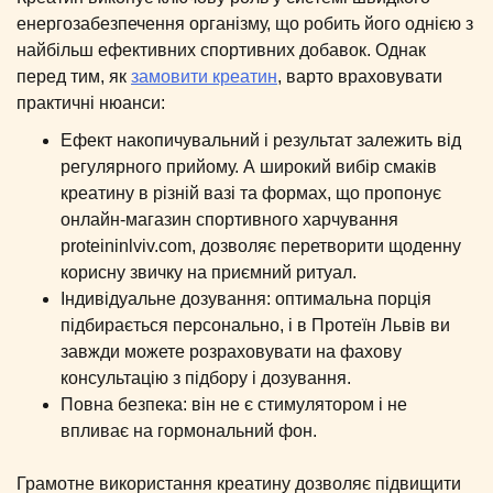
енергозабезпечення організму, що робить його однією з
найбільш ефективних спортивних добавок. Однак
перед тим, як
замовити креатин
, варто враховувати
практичні нюанси:
Ефект накопичувальний і результат залежить від
регулярного прийому. А широкий вибір смаків
креатину в різній вазі та формах, що пропонує
онлайн-магазин спортивного харчування
proteininlviv.com, дозволяє перетворити щоденну
корисну звичку на приємний ритуал.
Індивідуальне дозування: оптимальна порція
підбирається персонально, і в Протеїн Львів ви
завжди можете розраховувати на фахову
консультацію з підбору і дозування.
Повна безпека: він не є стимулятором і не
впливає на гормональний фон.
Грамотне використання креатину дозволяє підвищити