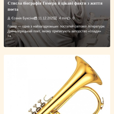
Стисла біографія Гомера й цікаві факти з життя
поета
Єсенія Буксіна
11.12.2025
4 min
0
Гомер — одна з найзагадковіших постатей світової літератури.
Давньогрецький поет, якому приписують авторство «Іліади»
та…