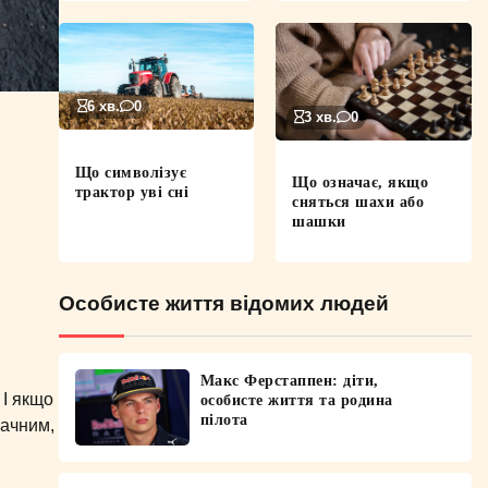
6 хв.
0
3 хв.
0
Що символізує
Що означає, якщо
трактор уві сні
сняться шахи або
шашки
Особисте життя відомих людей
Макс Ферстаппен: діти,
 І якщо
особисте життя та родина
пілота
мачним,