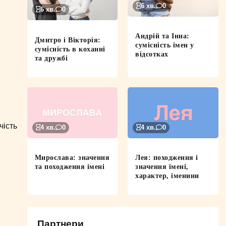
6 хв.
0
6 хв.
0
Андрій та Інна:
Дмитро і Вікторія:
сумісність імен у
сумісність в коханні
відсотках
та дружбі
чість
4 хв.
0
4 хв.
0
Мирослава: значення
Лея: походження і
та походження імені
значення імені,
характер, іменини
Партнери