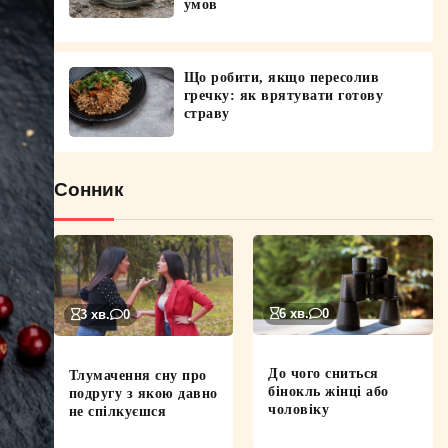
умов
Що робити, якщо пересолив
гречку: як врятувати готову
страву
Сонник
6 хв.
0
3 хв.
0
До чого сниться
Тлумачення сну про
бінокль жінці або
подругу з якою давно
чоловіку
не спілкуєшся