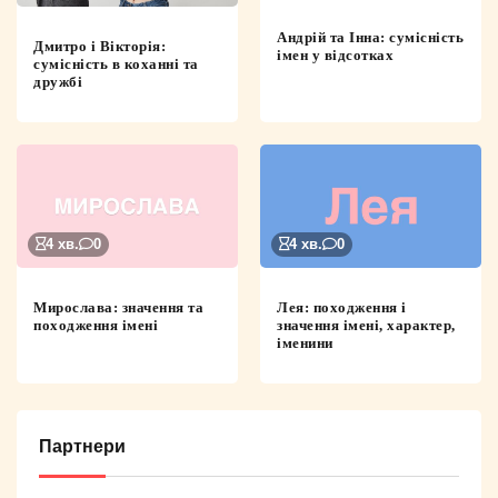
Андрій та Інна: сумісність
Дмитро і Вікторія:
імен у відсотках
сумісність в коханні та
дружбі
4 хв.
0
4 хв.
0
Мирослава: значення та
Лея: походження і
походження імені
значення імені, характер,
іменини
Партнери