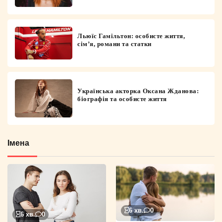
Льюїс Гамільтон: особисте життя,
сім’я, романи та статки
Українська акторка Оксана Жданова:
біографія та особисте життя
Імена
6 хв.
0
6 хв.
0