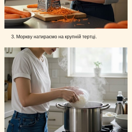
Моркву натираємо на крупній тертці.