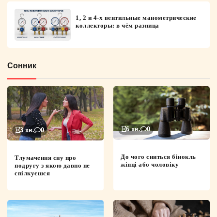
1, 2 и 4-х вентильные манометрические
коллекторы: в чём разница
Сонник
6 хв.
0
3 хв.
0
До чого сниться бінокль
Тлумачення сну про
жінці або чоловіку
подругу з якою давно не
спілкуєшся