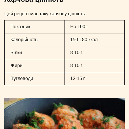
Цей рецепт має таку харчову цінність:
Показник
На 100 г
Калорійність
150-180 ккал
Білки
8-10 г
Жири
8-10 г
Вуглеводи
12-15 г