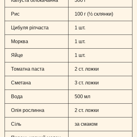
Капуста білокачанна
300 г
Рис
100 г (½ склянки)
Цибуля ріпчаста
1 шт.
Морква
1 шт.
Яйце
1 шт.
Томатна паста
2 ст. ложки
Сметана
3 ст. ложки
Вода
500 мл
Олія рослинна
2 ст. ложки
Сіль
за смаком