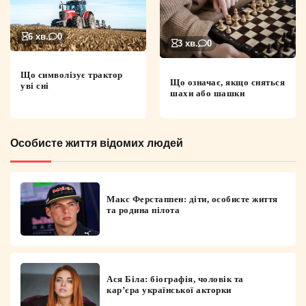
6 хв.
0
3 хв.
0
Що символізує трактор
Що означає, якщо сняться
уві сні
шахи або шашки
Особисте життя відомих людей
Макс Ферстаппен: діти, особисте життя
та родина пілота
Ася Біла: біографія, чоловік та
кар’єра української акторки