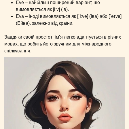
Eve – найбільш поширений варіант, що
вимовляється як [iːv] (Ів).
Eva – іноді вимовляється як [ˈiːvə] (Іва) або [ˈeɪvə]
(Ейва), залежно від країни.
Завдяки своїй простоті ім’я легко адаптується в різних
мовах, що робить його зручним для міжнародного
спілкування.