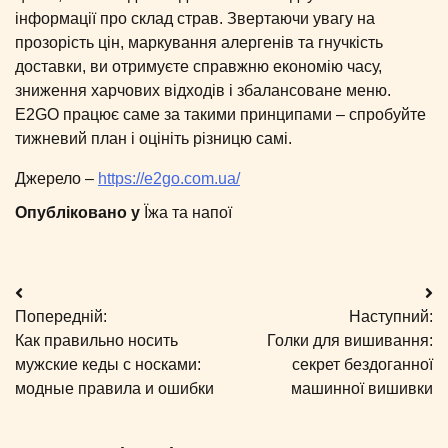
інформації про склад страв. Звертаючи увагу на
прозорість цін, маркування алергенів та гнучкість
доставки, ви отримуєте справжню економію часу,
зниження харчових відходів і збалансоване меню.
E2GO працює саме за такими принципами – спробуйте
тижневий план і оцініть різницю самі.
Джерело –
https://e2go.com.ua/
Опубліковано у
Їжа та напої
Навігація
Попередній:
Наступний:
записів
Как правильно носить
Голки для вишивання:
мужские кеды с носками:
секрет бездоганної
модные правила и ошибки
машинної вишивки