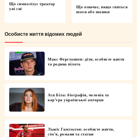
Що символізує трактор
Що означає, якщо сняться
уві сні
шахи або шашки
Особисте життя відомих людей
Макс Ферстаппен: діти, особисте життя
та родина пілота
Ася Біла: біографія, чоловік та
кар’єра української акторки
Льюїс Гамільтон: особисте життя,
сім’я, романи та статки