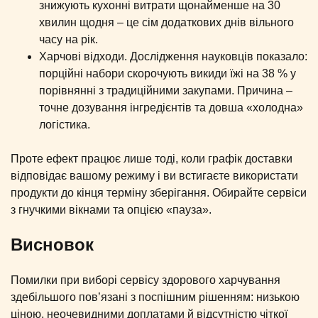
знижують кухонні витрати щонайменше на 30
хвилин щодня – це сім додаткових днів вільного
часу на рік.
Харчові відходи. Дослідження науковців показало:
порційні набори скорочують викиди їжі на 38 % у
порівнянні з традиційними закупами. Причина –
точне дозування інгредієнтів та довша «холодна»
логістика.
Проте ефект працює лише тоді, коли графік доставки
відповідає вашому режиму і ви встигаєте використати
продукти до кінця терміну зберігання. Обирайте сервіси
з гнучкими вікнами та опцією «пауза».
Висновок
Помилки при виборі сервісу здорового харчування
здебільшого пов’язані з поспішним рішенням: низькою
ціною, неочевидними доплатами й відсутністю чіткої