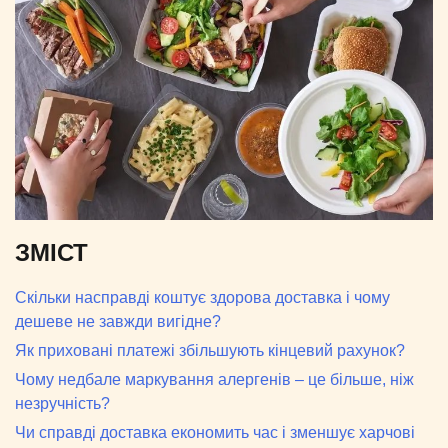
ЗМІСТ
Скільки насправді коштує здорова доставка і чому
дешеве не завжди вигідне?
Як приховані платежі збільшують кінцевий рахунок?
Чому недбале маркування алергенів – це більше, ніж
незручність?
Чи справді доставка економить час і зменшує харчові