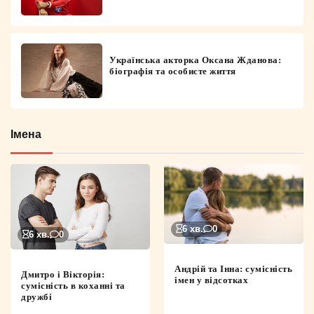
Українська акторка Оксана Жданова:
біографія та особисте життя
Імена
6 хв.
0
6 хв.
0
Андрій та Інна: сумісність
Дмитро і Вікторія:
імен у відсотках
сумісність в коханні та
дружбі