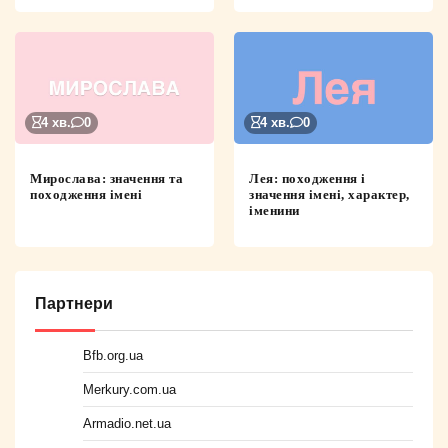
4 хв.
0
4 хв.
0
Мирослава: значення та
Лея: походження і
походження імені
значення імені, характер,
іменини
Партнери
Bfb.org.ua
Merkury.com.ua
Armadio.net.ua