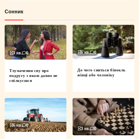
Сонник
6 хв.
0
3 хв.
0
До чого сниться бінокль
Тлумачення сну про
жінці або чоловіку
подругу з якою давно не
спілкуєшся
6 хв.
0
3 хв.
0